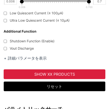
0.006
0.700
Low Quiescent Current (≤ 100μA)
Ultra Low Quiescent Current (≤ 10μA)
Additional Function
Shutdown Function (Enable)
Vout Discharge
Thermal Shut-down
+ 詳細パラメータを表示
Over Current Protection
Over Voltage Protection
SHOW XX PRODUCTS
Under Voltage Lock Out
Soft Start
リセット