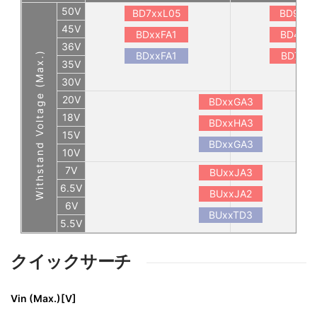
50V
BD7xxL05
BD9xx
45V
BDxxFA1
BD4xxS
36V
Withstand Voltage (Max.)
BDxxFA1
BD7xxL
35V
30V
20V
BDxxGA3
18V
BDxxHA3
15V
BDxxGA3
10V
7V
BUxxJA3
6.5V
BUxxJA2
6V
BUxxTD3
5.5V
クイックサーチ
Vin (Max.)[V]