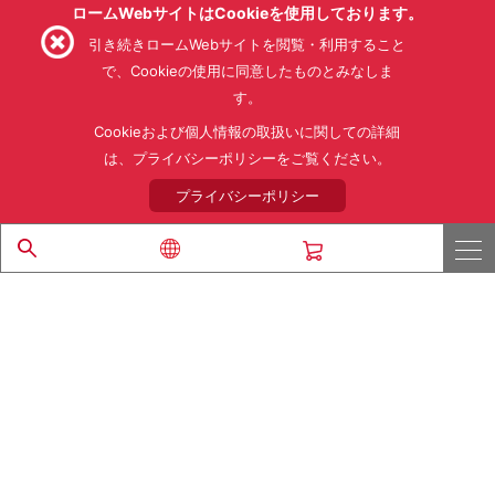
ロームWebサイトはCookieを使用しております。
引き続きロームWebサイトを閲覧・利用すること
で、Cookieの使用に同意したものとみなしま
す。
利用規約
利用目的
SNS利用規約
プライバシーポリシー
サイトマップ
Cookieおよび個人情報の取扱いに関しての詳細
ローム製品の販売に関する標準契約条件書(PDF)
は、プライバシーポリシーをご覧ください。
プライバシーポリシー
© 1997 - 2026 ROHM CO., LTD. ALL RIGHTS RESERVED.