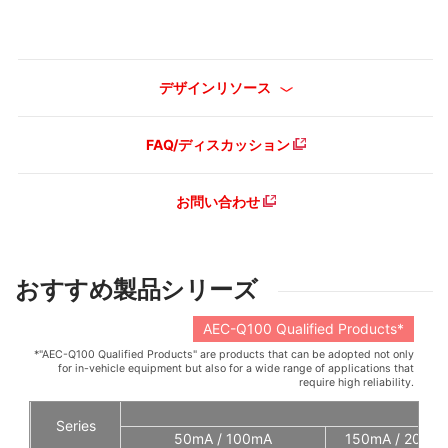
デザインリソース
FAQ/ディスカッション
お問い合わせ
おすすめ製品シリーズ
AEC-Q100 Qualified Products*
*"AEC-Q100 Qualified Products" are products that can be adopted not only
for in-vehicle equipment but also for a wide range of applications that
require high reliability.
Series
50mA / 100mA
150mA / 200mA