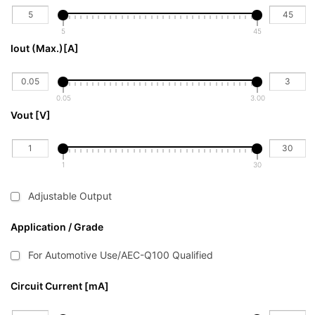
5
45
Iout (Max.)[A] 
0.05
3.00
Vout [V]
1
30
Adjustable Output
Application / Grade
For Automotive Use/AEC-Q100 Qualified
Circuit Current [mA]