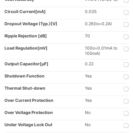
Circuit Current[mA]
0.035
Dropout Voltage (Typ.)[V]
0.26(Io=0.2A)
Ripple Rejection [dB]
70
Load Regulation[mV]
10(Io=0.01mA to
100mA)
Output Capacitor[µF]
0.22
Shutdown Function
Yes
Thermal Shut-down
Yes
Over Current Protection
Yes
Over Voltage Protection
No
Under Voltage Lock Out
No