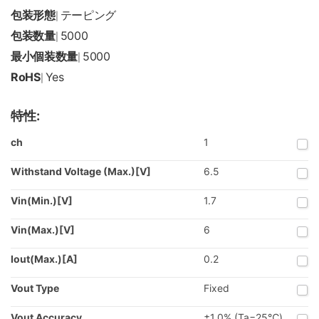
包装形態
テーピング
|
包装数量
5000
|
最小個装数量
5000
|
RoHS
Yes
|
特性:
ch
1
Withstand Voltage (Max.)[V]
6.5
Vin(Min.)[V]
1.7
Vin(Max.)[V]
6
Iout(Max.)[A]
0.2
Vout Type
Fixed
Vout Accuracy
±1.0% (Ta=25℃)