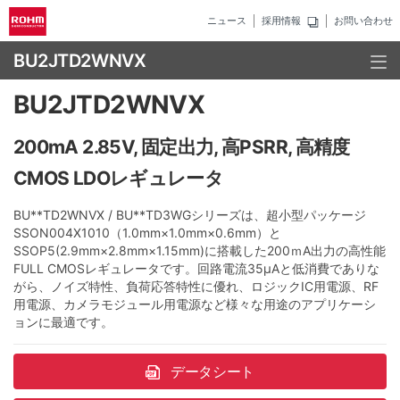
ニュース
採用情報
お問い合わせ
BU2JTD2WNVX
BU2JTD2WNVX
200mA 2.85V, 固定出力, 高PSRR, 高精度
CMOS LDOレギュレータ
BU**TD2WNVX / BU**TD3WGシリーズは、超小型パッケージ
SSON004X1010（1.0mm×1.0mm×0.6mm）と
SSOP5(2.9mm×2.8mm×1.15mm)に搭載した200ｍA出力の高性能
FULL CMOSレギュレータです。回路電流35μAと低消費でありな
がら、ノイズ特性、負荷応答特性に優れ、ロジックIC用電源、RF
用電源、カメラモジュール用電源など様々な用途のアプリケーシ
ョンに最適です。
データシート