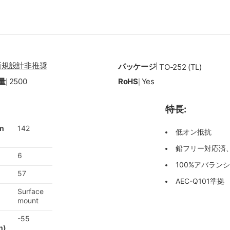
新規設計非推奨
パッケージ
|
TO-252 (TL)
量
2500
RoHS
Yes
|
|
特長:
on
142
低オン抵抗
鉛フリー対応済、
6
100%アバラン
57
AEC-Q101準拠
Surface
mount
-55
n)