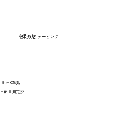
包装形態
テーピング
|
RoHS準拠
シェ耐量測定済