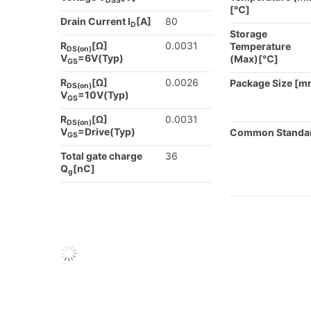
DSS
[℃]
Drain Current I
[A]
80
D
Storage
R
[Ω]
0.0031
Temperature
DS(on)
V
=6V(Typ)
(Max)[℃]
GS
R
[Ω]
0.0026
Package Size [m
DS(on)
V
=10V(Typ)
GS
R
[Ω]
0.0031
DS(on)
V
=Drive(Typ)
Common Standa
GS
Total gate charge
36
Q
[nC]
g