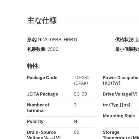
主な仕様
形名
RD3L08BBLHRBTL
供給状況
|
|
包装数量
2500
最小個装数
|
特性:
Package Code
TO-252
Power Dissipati
(DPAK)
(PD)[W]
JEITA Package
SC-63
Drive Voltage[V]
Number of
3
trr (Typ.)[ns]
terminal
Mounting Style
Polarity
N
Drain-Source
60
Storage
Voltage V
[V]
Temperature (Mi