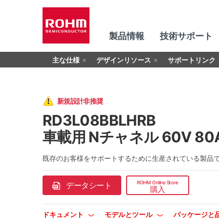
製品情報
技術サポート
主な仕様
デザインリソース
サポートリンク
新規設計非推奨
RD3L08BBLHRB
車載用 Nチャネル 60V 80A,
既存のお客様をサポートするために生産されている製品
ROHM Online Store
データシート
購入
ドキュメント
モデルとツール
パッケージと