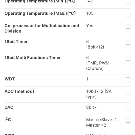
Operating Temperature (Min.)[°C]
-40
Operating Temperature (Max.)[°C]
105
Co-processor for Multiplication and
Yes
Division
16bit Timer
6
(8bit×12)
16bit Multi Functions Timer
6
(TMR, PWM,
Capture)
WDT
1
ADC (method)
10bit×12 (SA
type)
DAC
8bit×1
2
I
C
Master/Slave×1,
Master ×2