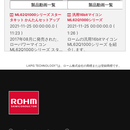
製品動画一覧
製品動画一覧
ML62Q1000シリーズ スター
汎用16bitマイコン
汎
タキット かんたんセットアップ
ML62Q1000シリーズ
コ
2021-11-25 00:00:00.0
(
2021-11-25 00:00:00.0
(
20
11:23 )
1:26 )
1.
2017年08月に発売された、
ロームの汎用16bitマイコン
M
ローパワーマイコン
ML62Q1000シリーズ を紹
イ
ML62Q1000シリーズ スタ
介します。
ータキット「SK-BS/AD」の
2017年08月に発売された、ロー
ロームの汎用16bitマイコン
ラ
かんたんセットアップ動画で
パワーマイコンML62Q1000シリ
ML62Q1000シリーズ を紹介しま
マ
す。
ーズ スタータキット「SK-
す。
LAPIS TECHNOLOGY™は、ローム株式会社の商標または登録商標です。
BS/AD」のかんたんセットアップ
動画です。
16BIT ML62Q1000シリーズ
ML62Q1000シリーズ スタータキット