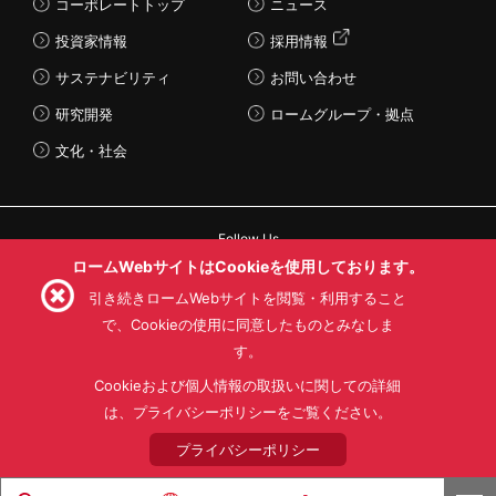
コーポレートトップ
ニュース
投資家情報
採用情報
サステナビリティ
お問い合わせ
研究開発
ロームグループ・拠点
文化・社会
Follow Us
ロームWebサイトはCookieを使用しております。
引き続きロームWebサイトを閲覧・利用すること
で、Cookieの使用に同意したものとみなしま
す。
利用規約
利用目的
SNS利用規約
プライバシーポリシー
サイトマップ
Cookieおよび個人情報の取扱いに関しての詳細
ローム製品の販売に関する標準契約条件書(PDF)
は、プライバシーポリシーをご覧ください。
プライバシーポリシー
© 1997 - 2026 ROHM CO., LTD. ALL RIGHTS RESERVED.