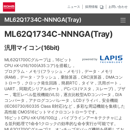
ニュース
採用情報
お問い合わせ
ML62Q1734C-NNNGA(Tray)
ML62Q1734C-NNNGA(Tray)
汎用マイコン(16bit)
ML62Q1700Cグループは，16ビット
CPU nX-U16/100(A35コア)を搭載し，
プログラム・メモリ(フラッシュ・メモリ)，データ・メモリ
(RAM)，データ・フラッシュ，乗除算器，CRC演算器，DMAコン
トローラ，クロック発生回路，簡易RTC，タイマ，汎用ポート，
UART，同期式シリアルポート，I²Cバス(マスタ，スレーブ)，ブザ
ー，電圧レベル監視機能(VLS)，逐次比較型A/Dコンバータ，D/A
コンバータ，アナログコンパレータ，LCDドライバ，安全機能
(IEC60730/60335 Class B対応)など，多彩な周辺機能を集積した
高性能 CMOS16ビットマイクロコントローラです。
16ビットCPU nX-U16/100は，パイプラインアーキテクチャによ
る並列処理で1命令1クロックの効率的な命令実行が可能です。
ML62Q1700Cグループは，オンチップデバッグ機能を搭載してお