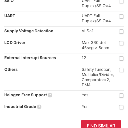
SSIO
UART Full
Duplex/SSIO×4
UART
UART Full
Duplex/SSIO×4
Supply Voltage Detection
VLS×1
LCD Driver
Max 360 dot
45seg × 8com
External Interrupt Sources
12
Others
Safety function,
Multiplier/Divider,
Comparator×2,
DMA
Halogen Free Support
Yes
?
Industrial Grade
Yes
?
FIND SIMILAR