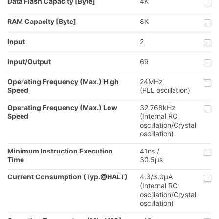
Data Flash Capacity [Byte]
4K
RAM Capacity [Byte]
8K
Input
2
Input/Output
69
Operating Frequency (Max.) High
24MHz
Speed
(PLL oscillation)
Operating Frequency (Max.) Low
32.768kHz
Speed
(Internal RC
oscillation/Crystal
oscillation)
Minimum Instruction Execution
41ns /
Time
30.5μs
Current Consumption (Typ.@HALT)
4.3/3.0μA
(Internal RC
oscillation/Crystal
oscillation)