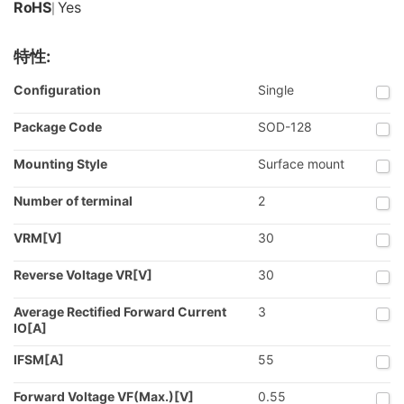
RoHS
Yes
|
特性:
Configuration
Single
Package Code
SOD-128
Mounting Style
Surface mount
Number of terminal
2
VRM[V]
30
Reverse Voltage VR[V]
30
Average Rectified Forward Current
3
IO[A]
IFSM[A]
55
Forward Voltage VF(Max.)[V]
0.55