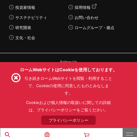
投資家情報
採用情報
サステナビリティ
お問い合わせ
研究開発
ロームグループ・拠点
文化・社会
Follow Us
ロームWebサイトはCookieを使用しております。
引き続きロームWebサイトを閲覧・利用すること
で、Cookieの使用に同意したものとみなしま
す。
利用規約
利用目的
SNS利用規約
プライバシーポリシー
サイトマップ
Cookieおよび個人情報の取扱いに関しての詳細
ローム製品の販売に関する標準契約条件書(PDF)
は、プライバシーポリシーをご覧ください。
プライバシーポリシー
© 1997 - 2026 ROHM CO., LTD. ALL RIGHTS RESERVED.