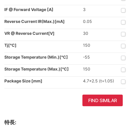
IF @ Forward Voltage [A]
3
Reverse Current IR(Max.)[mA]
0.05
VR @ Reverse Current[V]
30
Tj[℃]
150
Storage Temperature (Min.)[°C]
-55
Storage Temperature (Max.)[°C]
150
Package Size [mm]
4.7x2.5 (t=1.05)
FIND SIMILAR
特長: