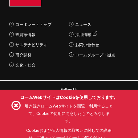
コーポレートトップ
ニュース
投資家情報
採用情報
サステナビリティ
お問い合わせ
研究開発
ロームグループ・拠点
文化・社会
Follow Us
ロームWebサイトはCookieを使用しております。
引き続きロームWebサイトを閲覧・利用すること
で、Cookieの使用に同意したものとみなしま
す。
利用規約
利用目的
SNS利用規約
プライバシーポリシー
サイトマップ
Cookieおよび個人情報の取扱いに関しての詳細
ローム製品の販売に関する標準契約条件書(PDF)
は、プライバシーポリシーをご覧ください。