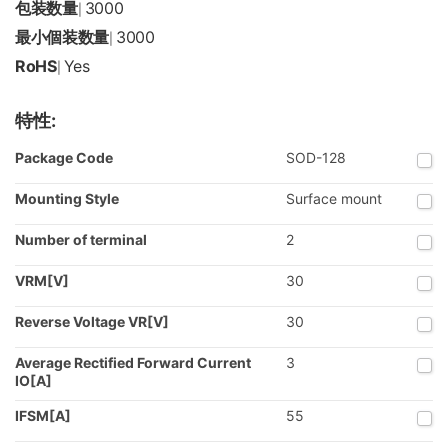
包装数量
3000
|
最小個装数量
3000
|
RoHS
Yes
|
特性:
Package Code
SOD-128
Mounting Style
Surface mount
Number of terminal
2
VRM[V]
30
Reverse Voltage VR[V]
30
Average Rectified Forward Current
3
IO[A]
IFSM[A]
55