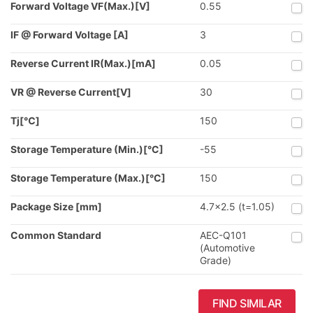
Forward Voltage VF(Max.)[V]
0.55
IF @ Forward Voltage [A]
3
Reverse Current IR(Max.)[mA]
0.05
VR @ Reverse Current[V]
30
Tj[℃]
150
Storage Temperature (Min.)[°C]
-55
Storage Temperature (Max.)[°C]
150
Package Size [mm]
4.7x2.5 (t=1.05)
Common Standard
AEC-Q101
(Automotive
Grade)
FIND SIMILAR