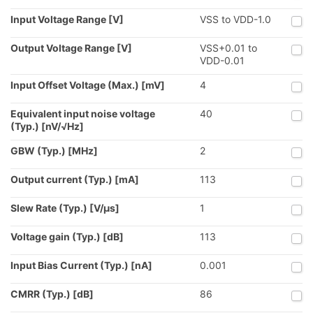
Input Voltage Range [V]
VSS to VDD-1.0
Output Voltage Range [V]
VSS+0.01 to
VDD-0.01
Input Offset Voltage (Max.) [mV]
4
Equivalent input noise voltage
40
(Typ.) [nV/√Hz]
GBW (Typ.) [MHz]
2
Output current (Typ.) [mA]
113
Slew Rate (Typ.) [V/µs]
1
Voltage gain (Typ.) [dB]
113
Input Bias Current (Typ.) [nA]
0.001
CMRR (Typ.) [dB]
86