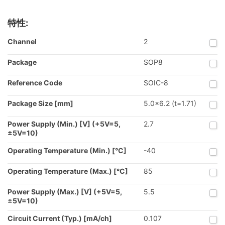
特性:
Channel
2
Package
SOP8
Reference Code
SOIC-8
Package Size [mm]
5.0x6.2 (t=1.71)
Power Supply (Min.) [V] (+5V=5,
2.7
±5V=10)
Operating Temperature (Min.) [°C]
-40
Operating Temperature (Max.) [°C]
85
Power Supply (Max.) [V] (+5V=5,
5.5
±5V=10)
Circuit Current (Typ.) [mA/ch]
0.107