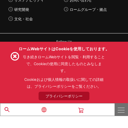
研究開発
ロームグループ・拠点
文化・社会
Follow Us
ロームWebサイトはCookieを使用しております。
引き続きロームWebサイトを閲覧・利用すること
で、Cookieの使用に同意したものとみなしま
す。
利用規約
利用目的
SNS利用規約
プライバシーポリシー
サイトマップ
Cookieおよび個人情報の取扱いに関しての詳細
ローム製品の販売に関する標準契約条件書(PDF)
は、プライバシーポリシーをご覧ください。
プライバシーポリシー
© 1997 - 2026 ROHM CO., LTD. ALL RIGHTS RESERVED.