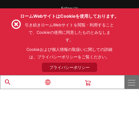
Follow Us
ロームWebサイトはCookieを使用しております。
引き続きロームWebサイトを閲覧・利用すること
で、Cookieの使用に同意したものとみなしま
す。
利用規約
利用目的
SNS利用規約
プライバシーポリシー
サイトマップ
Cookieおよび個人情報の取扱いに関しての詳細
ローム製品の販売に関する標準契約条件書(PDF)
は、プライバシーポリシーをご覧ください。
プライバシーポリシー
© 1997 - 2026 ROHM CO., LTD. ALL RIGHTS RESERVED.