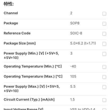
特性:
Channel
2
Package
SOP8
Reference Code
SOIC-8
Package Size [mm]
5.0x6.2 (t=1.71)
Power Supply (Min.) [V] (+5V=5,
3
±5V=10)
Operating Temperature (Min.) [°C]
-40
Operating Temperature (Max.) [°C]
105
Power Supply (Max.) [V] (+5V=5,
5.5
±5V=10)
Circuit Current (Typ.) [mA/ch]
1.5
Input Voltage Range [V]
VSS to VDD-1.4