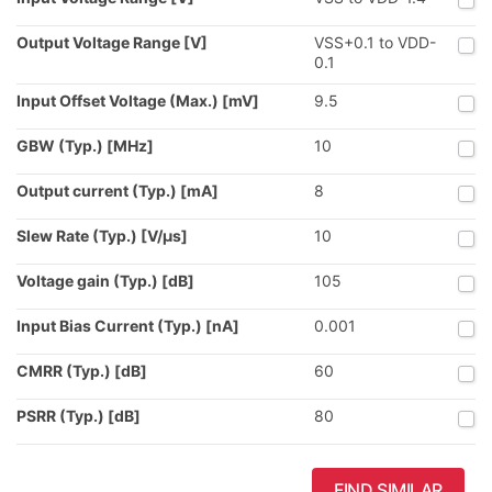
Output Voltage Range [V]
VSS+0.1 to VDD-
0.1
Input Offset Voltage (Max.) [mV]
9.5
GBW (Typ.) [MHz]
10
Output current (Typ.) [mA]
8
Slew Rate (Typ.) [V/µs]
10
Voltage gain (Typ.) [dB]
105
Input Bias Current (Typ.) [nA]
0.001
CMRR (Typ.) [dB]
60
PSRR (Typ.) [dB]
80
FIND SIMILAR