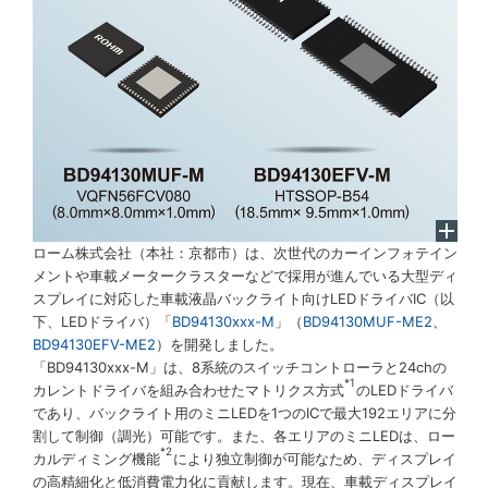
ローム株式会社（本社：京都市）は、次世代のカーインフォテイン
メントや車載メータークラスターなどで採用が進んでいる大型ディ
スプレイに対応した車載液晶バックライト向けLEDドライバIC（以
下、LEDドライバ）「
BD94130xxx-M
」（
BD94130MUF-ME2
、
BD94130EFV-ME2
）を開発しました。
「BD94130xxx-M」は、8系統のスイッチコントローラと24chの
*1
カレントドライバを組み合わせたマトリクス方式
のLEDドライバ
であり、バックライト用のミニLEDを1つのICで最大192エリアに分
割して制御（調光）可能です。また、各エリアのミニLEDは、ロー
*2
カルディミング機能
により独立制御が可能なため、ディスプレイ
の高精細化と低消費電力化に貢献します。現在、車載ディスプレイ