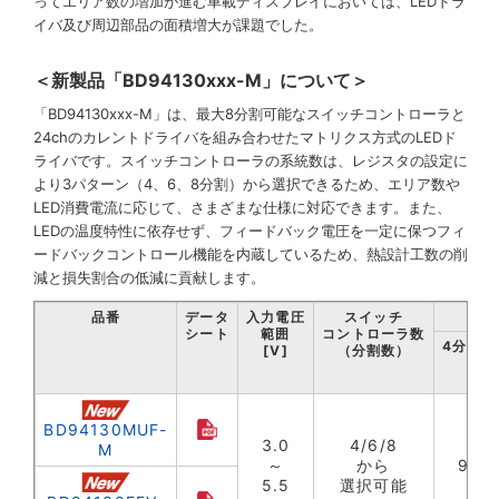
ってエリア数の増加が進む車載ディスプレイにおいては、LEDドラ
イバ及び周辺部品の面積増大が課題でした。
＜新製品「BD94130xxx-M」について＞
「BD94130xxx-M」は、最大8分割可能なスイッチコントローラと
24chのカレントドライバを組み合わせたマトリクス方式のLEDド
ライバです。スイッチコントローラの系統数は、レジスタの設定に
より3パターン（4、6、8分割）から選択できるため、エリア数や
LED消費電流に応じて、さまざまな仕様に対応できます。また、
LEDの温度特性に依存せず、フィードバック電圧を一定に保つフィ
ードバックコントロール機能を内蔵しているため、熱設計工数の削
減と損失割合の低減に貢献します。
品番
データ
入力電圧
スイッチ
シート
範囲
コントローラ数
4分割時
[V]
（分割数）
BD94130MUF-
3.0
4/6/8
M
～
から
96
5.5
選択可能