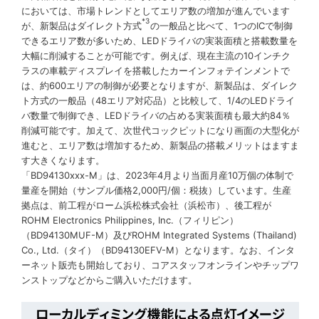
においては、市場トレンドとしてエリア数の増加が進んでいます
*3
が、新製品はダイレクト方式
の一般品と比べて、1つのICで制御
できるエリア数が多いため、LEDドライバの実装面積と搭載数量を
大幅に削減することが可能です。例えば、現在主流の10インチク
ラスの車載ディスプレイを搭載したカーインフォテインメントで
は、約600エリアの制御が必要となりますが、新製品は、ダイレク
ト方式の一般品（48エリア対応品）と比較して、1/4のLEDドライ
バ数量で制御でき、LEDドライバの占める実装面積も最大約84％
削減可能です。加えて、次世代コックピットになり画面の大型化が
進むと、エリア数は増加するため、新製品の搭載メリットはますま
す大きくなります。
「BD94130xxx-M」は、2023年4月より当面月産10万個の体制で
量産を開始（サンプル価格2,000円/個：税抜）しています。生産
拠点は、前工程がローム浜松株式会社（浜松市）、後工程が
ROHM Electronics Philippines, Inc.（フィリピン）
（BD94130MUF-M）及びROHM Integrated Systems (Thailand)
Co., Ltd.（タイ）（BD94130EFV-M）となります。なお、インタ
ーネット販売も開始しており、コアスタッフオンラインやチップワ
ンストップなどからご購入いただけます。