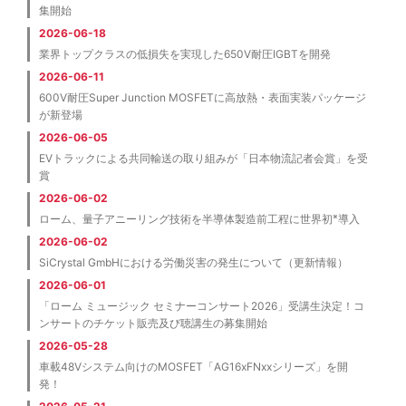
集開始
2026-06-18
業界トップクラスの低損失を実現した650V耐圧IGBTを開発
2026-06-11
600V耐圧Super Junction MOSFETに高放熱・表面実装パッケージ
が新登場
2026-06-05
EVトラックによる共同輸送の取り組みが「日本物流記者会賞」を受
賞
2026-06-02
※
ローム、量子アニーリング技術を半導体製造前工程に世界初
導入
2026-06-02
SiCrystal GmbHにおける労働災害の発生について（更新情報）
2026-06-01
「ローム ミュージック セミナーコンサート2026」受講生決定！コ
ンサートのチケット販売及び聴講生の募集開始
2026-05-28
車載48Vシステム向けのMOSFET「AG16xFNxxシリーズ」を開
発！