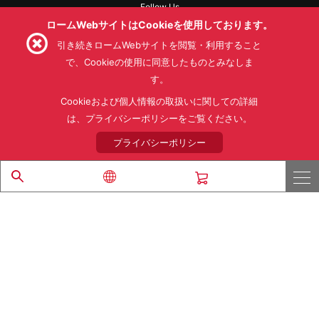
Follow Us
ロームWebサイトはCookieを使用しております。
引き続きロームWebサイトを閲覧・利用すること
で、Cookieの使用に同意したものとみなしま
す。
利用規約
利用目的
SNS利用規約
プライバシーポリシー
サイトマップ
Cookieおよび個人情報の取扱いに関しての詳細
ローム製品の販売に関する標準契約条件書(PDF)
は、プライバシーポリシーをご覧ください。
プライバシーポリシー
© 1997 - 2026 ROHM CO., LTD. ALL RIGHTS RESERVED.