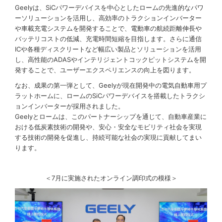
Geelyは、SiCパワーデバイスを中心としたロームの先進的なパワ
ーソリューションを活用し、高効率のトラクションインバーター
や車載充電システムを開発することで、電動車の航続距離伸長や
バッテリコストの低減、充電時間短縮を目指します。さらに通信
ICや各種ディスクリートなど幅広い製品とソリューションを活用
し、高性能のADASやインテリジェントコックピットシステムを開
発することで、ユーザーエクスペリエンスの向上を図ります。
なお、成果の第一弾として、Geelyが現在開発中の電気自動車用プ
ラットホームに、ロームのSiCパワーデバイスを搭載したトラクシ
ョンインバーターが採用されました。
Geelyとロームは、このパートナーシップを通じて、自動車産業に
おける低炭素技術の開発や、安心・安全なモビリティ社会を実現
する技術の開発を促進し、持続可能な社会の実現に貢献してまい
ります。
＜7月に実施されたオンライン調印式の模様＞