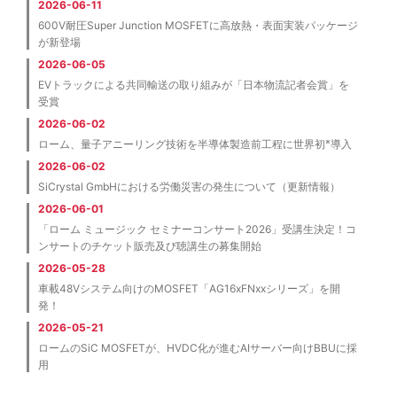
2026-06-11
600V耐圧Super Junction MOSFETに高放熱・表面実装パッケージ
が新登場
2026-06-05
EVトラックによる共同輸送の取り組みが「日本物流記者会賞」を
受賞
2026-06-02
※
ローム、量子アニーリング技術を半導体製造前工程に世界初
導入
2026-06-02
SiCrystal GmbHにおける労働災害の発生について（更新情報）
2026-06-01
「ローム ミュージック セミナーコンサート2026」受講生決定！コ
ンサートのチケット販売及び聴講生の募集開始
2026-05-28
車載48Vシステム向けのMOSFET「AG16xFNxxシリーズ」を開
発！
2026-05-21
ロームのSiC MOSFETが、HVDC化が進むAIサーバー向けBBUに採
用