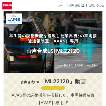
ニュース
採用情報
お問い合わせ
再生音の調整機能を搭載した業界初
の車両接
※
近通報装置（AVAS）専用
音声合成LSI ML22120
※ 2023年11月9日ローム調べ
「ML22120」動画
音声合成LSI
AVAS音の調整機能を搭載した、車両接近装置
【AVAS】専用LSI