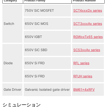
Category
Product Family
Product Number
750V SiC MOSFET
SCT4xxxDx series
Switch
650V SiC MOS
SCT3xxxAx series
650V IGBT
RGWxxTx65 series
650V SiC SBD
SCS3xxAx series
Diode
650V Si FRD
RFL series
650V Si FRD
RFUH series
Gate Driver
Galvanic Isolated gate driver
BM61x4xRFV
シミュレーション