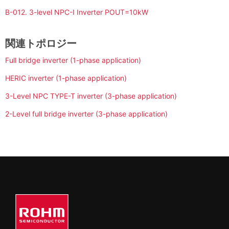
B-012. 3-level NPC-I Inverter POUT=10kW
関連トポロジー
Full bridge inverter (1-phase application)
HERIC inverter (1-phase application)
3-Level NPC TYPE-T inverter (3-phase application)
2-Level full bridge inverter (3-phase application)