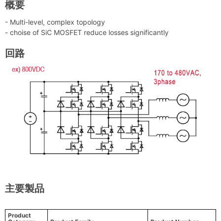
概要
- Multi-level, complex topology
- choise of SiC MOSFET reduce losses significantly
回路
主要製品
Product