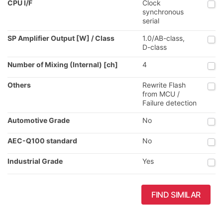
CPU I/F
Clock
synchronous
serial
SP Amplifier Output [W] / Class
1.0/AB-class,
D-class
Number of Mixing (Internal) [ch]
4
Others
Rewrite Flash
from MCU /
Failure detection
Automotive Grade
No
AEC-Q100 standard
No
Industrial Grade
Yes
FIND SIMILAR