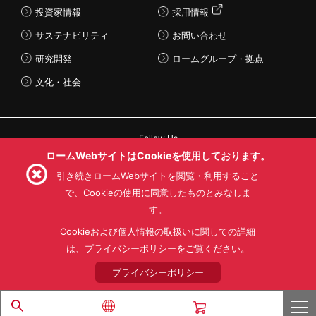
投資家情報
採用情報
サステナビリティ
お問い合わせ
研究開発
ロームグループ・拠点
文化・社会
Follow Us
ロームWebサイトはCookieを使用しております。
引き続きロームWebサイトを閲覧・利用すること
で、Cookieの使用に同意したものとみなしま
す。
利用規約
利用目的
SNS利用規約
プライバシーポリシー
サイトマップ
Cookieおよび個人情報の取扱いに関しての詳細
ローム製品の販売に関する標準契約条件書(PDF)
は、プライバシーポリシーをご覧ください。
プライバシーポリシー
© 1997 - 2026 ROHM CO., LTD. ALL RIGHTS RESERVED.