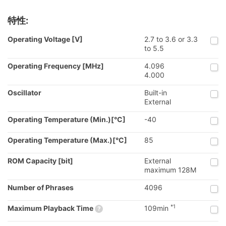
特性:
Operating Voltage [V]
2.7 to 3.6 or 3.3
to 5.5
Operating Frequency [MHz]
4.096
4.000
Oscillator
Built-in
External
Operating Temperature (Min.)[°C]
-40
Operating Temperature (Max.)[°C]
85
ROM Capacity [bit]
External
maximum 128M
Number of Phrases
4096
*1
Maximum Playback Time
109min
?