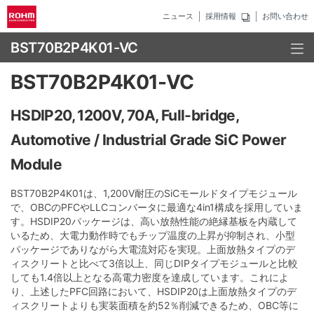
ニュース
採用情報
お問い合わせ
BST70B2P4K01-VC
BST70B2P4K01-VC
HSDIP20, 1200V, 70A, Full-bridge,
Automotive / Industrial Grade SiC Power
Module
BST70B2P4K01は、1,200V耐圧のSiCモールドタイプモジュール
で、OBCのPFCやLLCコンバータに最適な4in1構成を採用していま
す。HSDIP20パッケージは、高い放熱性能の絶縁基板を内蔵して
いるため、大電力動作時でもチップ温度の上昇が抑制され、小型
パッケージでありながら大電流対応を実現。上面放熱タイプのデ
ィスクリートと比べて3倍以上、同じDIPタイプモジュールと比較
しても1.4倍以上となる高電力密度を達成しています。これによ
り、上述したPFC回路において、HSDIP20は上面放熱タイプのデ
ィスクリートよりも実装面積を約52％削減できるため、OBC等に