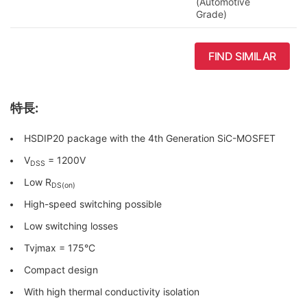
(Automotive
Grade)
FIND SIMILAR
特長:
HSDIP20 package with the 4th Generation SiC-MOSFET
V
= 1200V
DSS
Low R
DS(on)
High-speed switching possible
Low switching losses
Tvjmax = 175°C
Compact design
With high thermal conductivity isolation