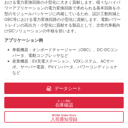
おける電力変換回路の小型化に大きく貢献します。様々なハイパ
ワーアプリケーションの電力変換回路で求められる基本回路を小
型のモジュールパッケージに内蔵しているため、設計工数削減と
OBC等における電力変換回路の小型化に貢献します。電動パワー
トレインの高出力・小型化に貢献する製品として、次世代車載向
けSiCソリューションの中核を担います。
アプリケーション例
車載機器：オンボードチャージャー（OBC）、DC-DCコン
バータ、電動コンプレッサなど
産業機器：EV充電ステーション、V2Xシステム、ACサー
ボ、サーバー電源、PVインバータ、パワーコンディショナ
など
データシート
ネット商社
在庫確認
ROHM Online Store
入荷通知登録