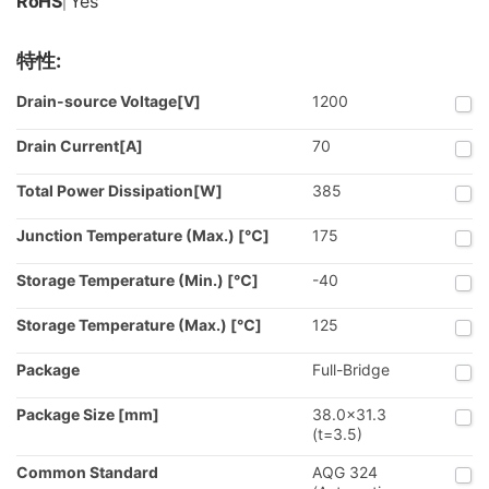
RoHS
Yes
|
特性:
Drain-source Voltage[V]
1200
Drain Current[A]
70
Total Power Dissipation[W]
385
Junction Temperature (Max.) [℃]
175
Storage Temperature (Min.) [℃]
-40
Storage Temperature (Max.) [℃]
125
Package
Full-Bridge
Package Size [mm]
38.0x31.3
(t=3.5)
Common Standard
AQG 324