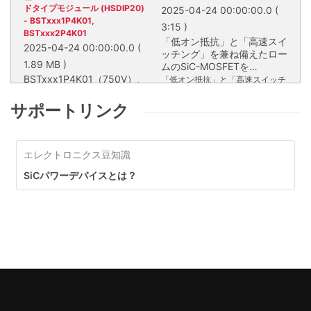
ドタイプモジュール (HSDIP20)
2025-04-24 00:00:00.0
(
- BSTxxx1P4K01,
3:15 )
BSTxxx2P4K01
「低オン抵抗」と「高速スイ
2025-04-24 00:00:00.0
(
ッチング」を兼ね備えたロー
1.89 MB )
ムのSiC-MOSFETを
BSTxxx1P4K01（750V）、
HSDIP20パッケージに搭
「低オン抵抗」と「高速スイッチ
BSTxxx2P4K01（1,200V）
載。業界トップクラスの電流
ング」を兼ね備えたロームのSiC-
は、4個または6個のSiC
密度を実現し、高速充電など
MOSFETをHSDIP20パッケージ
サポートリンク
MOSFETを内蔵したモール
に対応します。
BSTxxx1P4K01（750V）、
に搭載。業界トップクラスの電流
ドタイプモジュールです。ハ
BSTxxx2P4K01（1,200V）は、4
密度を実現し、高速充電などに対
イパワーアプリケーションの
個または6個のSiC MOSFETを内
応します。
電力変換回路で求められる基
エレクトロニクス豆知識
蔵したモールドタイプモジュール
本回路を、小型のモジュール
です。ハイパワーアプリケーショ
SiCパワーデバイスとは？
パッケージに内蔵し、アプリ
ンの電力変換回路で求められる基
BSTXXX1P4K01(750V)
BSTX
ケーションの小型化に貢献し
本回路を、小型のモジュールパッ
ます。
ケージに内蔵し、アプリケーショ
ンの小型化に貢献します。