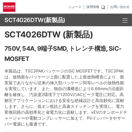
ニュース
採用情報
お問い合わせ
SCT4026DTW
(新製品)
SCT4026DTW (新製品)
750V, 54A, 9端子SMD, トレンチ構造, SiC-
MOSFET
本製品は、TSC3PAKパッケージのSiC MOSFETです。TSC3PAK
は、放熱面をパッケージ上面に配置した上面放熱構造により、面
実装でありながら従来の挿入型パッケージ同等レベルの放熱性能
を実現しています。また、独自の溝構造により6.66mmの沿面距
離を確保し、汚染度2環境下で1200VのACピーク電圧に対応。高
耐圧アプリケーションにおける安全な絶縁設計と高信頼化に貢献
します。さらに、低オン抵抗と高速スイッチングを実現し、電力
変換回路の高効率化と省電力化に貢献します。xEVのオンボードチ
ャージャーや電動コンプレッサーに加えて、PVインバータやサー
バー電源にも最適です。