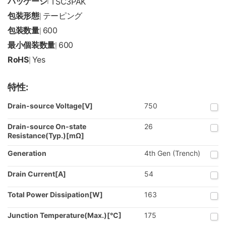
パッケージ
|
TSC3PAK
包装形態
テーピング
|
包装数量
600
|
最小個装数量
600
|
RoHS
Yes
|
特性:
Drain-source Voltage[V]
750
Drain-source On-state
26
Resistance(Typ.)[mΩ]
Generation
4th Gen (Trench)
Drain Current[A]
54
Total Power Dissipation[W]
163
Junction Temperature(Max.)[°C]
175