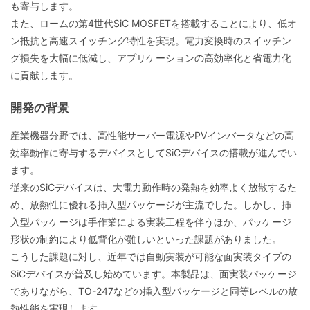
も寄与します。
また、ロームの第4世代SiC MOSFETを搭載することにより、低オ
ン抵抗と高速スイッチング特性を実現。電力変換時のスイッチン
グ損失を大幅に低減し、アプリケーションの高効率化と省電力化
に貢献します。
開発の背景
産業機器分野では、高性能サーバー電源やPVインバータなどの高
効率動作に寄与するデバイスとしてSiCデバイスの搭載が進んでい
ます。
従来のSiCデバイスは、大電力動作時の発熱を効率よく放散するた
め、放熱性に優れる挿入型パッケージが主流でした。しかし、挿
入型パッケージは手作業による実装工程を伴うほか、パッケージ
形状の制約により低背化が難しいといった課題がありました。
こうした課題に対し、近年では自動実装が可能な面実装タイプの
SiCデバイスが普及し始めています。本製品は、面実装パッケージ
でありながら、TO-247などの挿入型パッケージと同等レベルの放
熱性能を実現します。