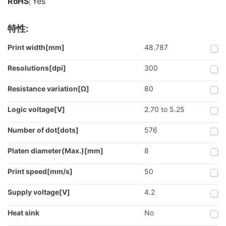
RoHS
Yes
|
特性:
Print width[mm]
48.787
Resolutions[dpi]
300
Resistance variation[Ω]
80
Logic voltage[V]
2.70 to 5.25
Number of dot[dots]
576
Platen diameter(Max.)[mm]
8
Print speed[mm/s]
50
Supply voltage[V]
4.2
Heat sink
No