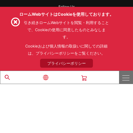
Follow Us
ロームWebサイトはCookieを使用しております。
引き続きロームWebサイトを閲覧・利用すること
で、Cookieの使用に同意したものとみなしま
す。
利用規約
利用目的
SNS利用規約
プライバシーポリシー
サイトマップ
Cookieおよび個人情報の取扱いに関しての詳細
ローム製品の販売に関する標準契約条件書(PDF)
は、プライバシーポリシーをご覧ください。
プライバシーポリシー
© 1997 - 2026 ROHM CO., LTD. ALL RIGHTS RESERVED.