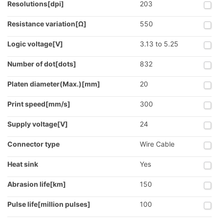
Resolutions[dpi]
203
Resistance variation[Ω]
550
Logic voltage[V]
3.13 to 5.25
Number of dot[dots]
832
Platen diameter(Max.)[mm]
20
Print speed[mm/s]
300
Supply voltage[V]
24
Connector type
Wire Cable
Heat sink
Yes
Abrasion life[km]
150
Pulse life[million pulses]
100