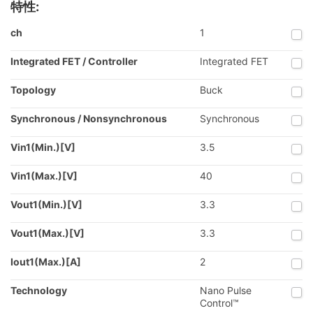
特性:
ch
1
Integrated FET / Controller
Integrated FET
Topology
Buck
Synchronous / Nonsynchronous
Synchronous
Vin1(Min.)[V]
3.5
Vin1(Max.)[V]
40
Vout1(Min.)[V]
3.3
Vout1(Max.)[V]
3.3
Iout1(Max.)[A]
2
Technology
Nano Pulse
Control™