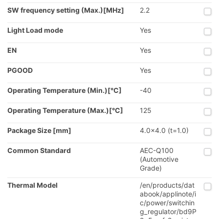
SW frequency setting (Max.)[MHz]
2.2
Light Load mode
Yes
EN
Yes
PGOOD
Yes
Operating Temperature (Min.)[°C]
-40
Operating Temperature (Max.)[°C]
125
Package Size [mm]
4.0x4.0 (t=1.0)
Common Standard
AEC-Q100
(Automotive
Grade)
Thermal Model
/en/products/dat
abook/applinote/i
c/power/switchin
g_regulator/bd9P