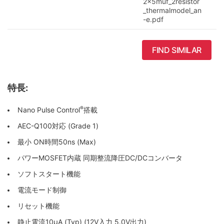
2x5muf_2resistor
_thermalmodel_an
-e.pdf
FIND SIMILAR
特長:
®
Nano Pulse Control
搭載
AEC-Q100対応 (Grade 1)
最小 ON時間50ns (Max)
パワーMOSFET内蔵 同期整流降圧DC/DCコンバータ
ソフトスタート機能
電流モード制御
リセット機能
静止電流10µA (Typ) (12V入力 5.0V出力)