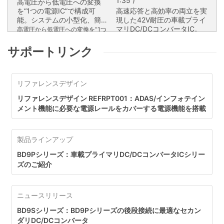
1:35 )
高電圧から低電圧への変換
を“1つの電源IC”で構成可
高速応答と高効率の両立を実
能。システムの小型化、簡略
現した42V耐圧の車載プライ
化を実現します。
マリDC/DCコンバータIC。
高電圧から低電圧への変換を“1つ
の電源IC”で構成可能。システム
高速応答と高効率の両立を実現し
の小型化、簡略化を実現します。
た42V耐圧の車載プライマリ
サポートリンク
DC/DCコンバータIC。
ロームの革新的な「NANO」電源技術
リファレンスデザイン
降圧(同期整流)タイプ FET
リファレンスデザイン REFRPT001：ADAS/インフォテイン
メント機能に必要な電源レールをカバーする電源機能を搭載
製品ラインアップ
BD9Pシリーズ：車載プライマリDC/DCコンバータICシリー
ズのご紹介
ニュースリリース
BD9Sシリーズ：BD9Pシリーズの後段接続に最適なセカン
ダリDC/DCコンバータ