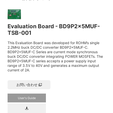
Evaluation Board - BD9P2x5MUF-
TSB-001
This Evaluation Board was developed for ROHM’s single
2.2MHz buck DC/DC converter BD9P2x5MUF-C.
BD9P2x5MUF-C Series are current mode synchronous
buck DC/DC converter integrating POWER MOSFETs. The
BD9P2x5MUF-C series accepts a power supply input
range of 3.5V to 40V and generates a maximum output
current of 2A.
お問い合わせ
User's Guide