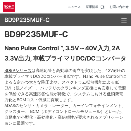
ニュース
採用情報
お問い合わせ
BD9P235MUF-C
BD9P235MUF-C
Nano Pulse Control™, 3.5V～40V入力, 2A
3.3V出力, 車載プライマリDC/DCコンバータ
BD9Pシリーズ
は高速応答と高効率の両立を実現した、42V耐圧の
車載プライマリDC/DCコンバータICです。Nano Pulse Control™に
よる安定かつ大きな降圧比や、スペクトラム拡散機能による低
EMI（低ノイズ）、バッテリのクランキング直後にも安定して電源
を供給できる高速応答性能が特徴で、システムにおける低消費電
力化とBOMコスト低減に貢献します。
ADASのセンサ・カメラ・レーダー、カーインフォテインメント、
クラスター、 BCM（ボディコントロールモジュール）といった、
自動車で小型化・高効率化・高信頼性が要求されるアプリケーシ
ョンに最適です。