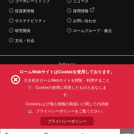
コーポレートトップ
ニュース
投資家情報
採用情報
サステナビリティ
お問い合わせ
研究開発
ロームグループ・拠点
文化・社会
Follow Us
ロームWebサイトはCookieを使用しております。
引き続きロームWebサイトを閲覧・利用すること
で、Cookieの使用に同意したものとみなしま
す。
利用規約
利用目的
SNS利用規約
プライバシーポリシー
サイトマップ
Cookieおよび個人情報の取扱いに関しての詳細
ローム製品の販売に関する標準契約条件書(PDF)
は、プライバシーポリシーをご覧ください。
プライバシーポリシー
© 1997 - 2026 ROHM CO., LTD. ALL RIGHTS RESERVED.