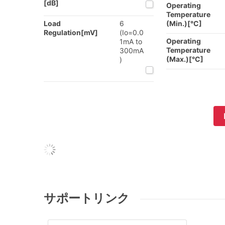
[dB]
Operating
Temperature
Load
6
(Min.)[°C]
Regulation[mV]
(Io=0.0
Operating
1mA to
Temperature
300mA
(Max.)[°C]
)
サポートリンク