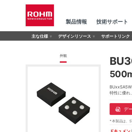
製品情報
技術サポート
主な仕様
デザインリソース
サポートリンク
外観
BU
500
BUxxSA
特性に優れ
デ
* 本製品は、S
ドキュメン