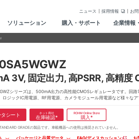
ニュース
採用情報
お問
ソリューション
購入・サポート
企業情報
30SA5WGWZ
mA 3V, 固定出力, 高PSRR, 高精
5WGWZシリーズは、500mA出力の高性能CMOSレギュレータです。回
、ロジックIC用電源、RF用電源、カメラモジュール用電源など様々な
ネット商社
ROHM Online Store
ータシート
在庫確認
*
購入
*
TANDARD GRADEの製品です。
車載機器への使用は推奨されていません。
ト
パッケージと品質データ
FAQ/ディスカッション
お