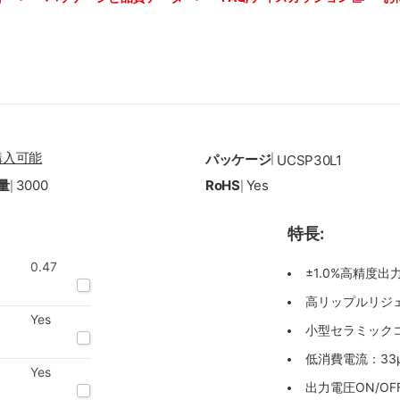
購入可能
パッケージ
|
UCSP30L1
量
3000
RoHS
Yes
|
|
特長:
0.47
±1.0%高精度出
高リップルリジェクシ
Yes
小型セラミックコン
低消費電流：33
Yes
出力電圧ON/OF