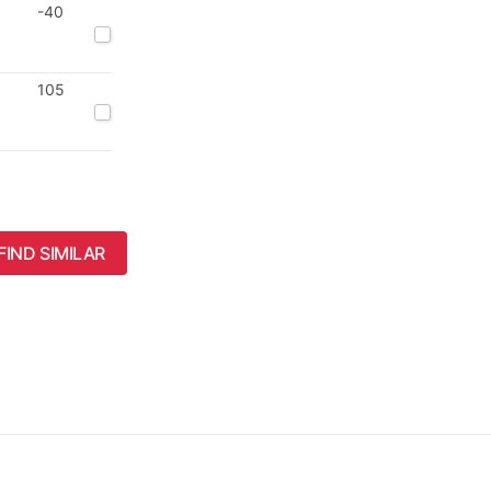
-40
105
FIND SIMILAR