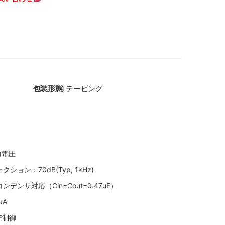
包装形態
テーピング
|
力電圧
ョン：70dB(Typ, 1kHz)
デンサ対応（Cin=Cout=0.47uF）
μA
F制御