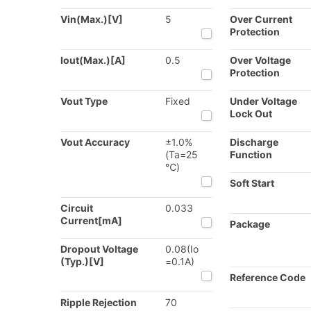
Vin(Max.)[V]
5
Over Current
Protection
Iout(Max.)[A]
0.5
Over Voltage
Protection
Vout Type
Fixed
Under Voltage
Lock Out
Vout Accuracy
±1.0%
Discharge
(Ta=25
Function
℃)
Soft Start
Circuit
0.033
Current[mA]
Package
Dropout Voltage
0.08(Io
(Typ.)[V]
=0.1A)
Reference Code
Ripple Rejection
70