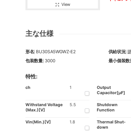
View
主な仕様
形名
BU30SA5WGWZ-E2
供給状況
|
|
包装数量
3000
最小個装数
|
特性:
ch
1
Output
Capacitor[µF]
Withstand Voltage
5.5
Shutdown
(Max.)[V]
Function
Vin(Min.)[V]
1.8
Thermal Shut-
down