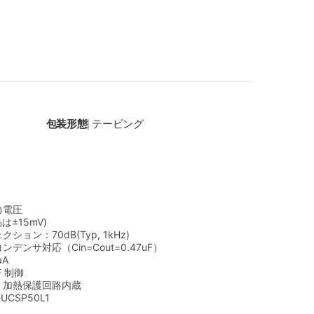
包装形態
テーピング
|
力電圧
品は±15mV)
ョン：70dB(Typ, 1kHz)
デンサ対応（Cin=Cout=0.47uF）
A
F 制御
、加熱保護回路内蔵
UCSP50L1