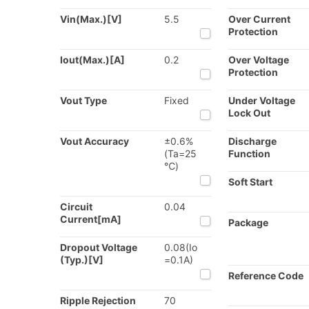
Vin(Max.)[V]
5.5
Over Current
Protection
Iout(Max.)[A]
0.2
Over Voltage
Protection
Vout Type
Fixed
Under Voltage
Lock Out
Vout Accuracy
±0.6%
Discharge
(Ta=25
Function
℃)
Soft Start
Circuit
0.04
Current[mA]
Package
Dropout Voltage
0.08(Io
(Typ.)[V]
=0.1A)
Reference Code
Ripple Rejection
70