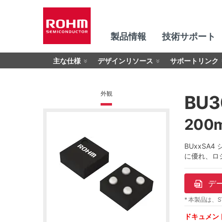
製品情報
技術サポート
主な仕様
デザインリソース
サポートリンク
外観
BU
200
BUxxSA
に優れ、ロ
デ
* 本製品は、S
ドキュメン