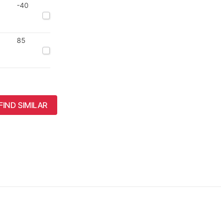
-40
85
FIND SIMILAR