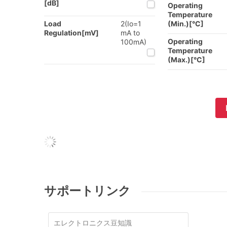
[dB]
Operating
Temperature
Load
2(Io=1
(Min.)[°C]
Regulation[mV]
mA to
Operating
100mA)
Temperature
(Max.)[°C]
サポートリンク
エレクトロニクス豆知識