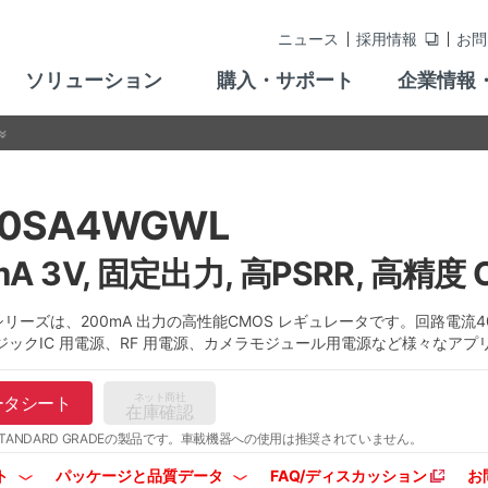
ニュース
採用情報
お問
ソリューション
購入・サポート
企業情報
30SA4WGWL
mA 3V, 固定出力, 高PSRR, 高精
4 シリーズは、200mA 出力の高性能CMOS レギュレータです。回路電
ジックIC 用電源、RF 用電源、カメラモジュール用電源など様々なア
ネット商社
ータシート
在庫確認
TANDARD GRADEの製品です。
車載機器への使用は推奨されていません。
ト
パッケージと品質データ
FAQ/ディスカッション
お