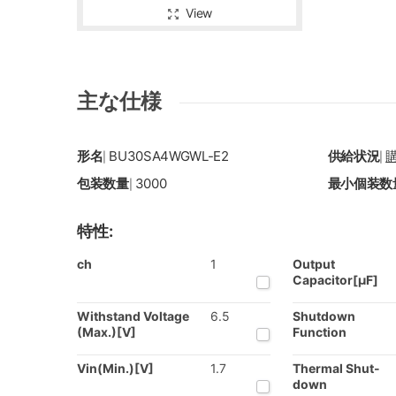
View
主な仕様
形名
BU30SA4WGWL-E2
供給状況
|
|
包装数量
3000
最小個装数
|
特性:
ch
1
Output
Capacitor[µF]
Withstand Voltage
6.5
Shutdown
(Max.)[V]
Function
Vin(Min.)[V]
1.7
Thermal Shut-
down