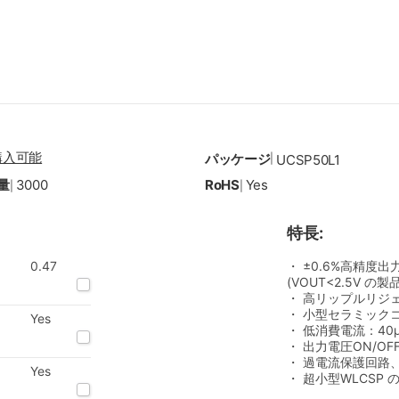
購入可能
パッケージ
|
UCSP50L1
量
3000
RoHS
Yes
|
|
特長:
0.47
・ ±0.6%高精度出
(VOUT<2.5V の製
・ 高リップルリジェクシ
・ 小型セラミックコン
Yes
・ 低消費電流：40μ
・ 出力電圧ON/OF
・ 過電流保護回路
Yes
・ 超小型WLCSP の