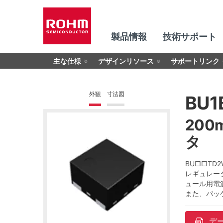
製品情報
技術サポート
主な仕様
デザインリソース
サポートリンク
外観
寸法図
BU1
200
タ
BU□□TD2
レギュレー
ュール用電
また、パッ
デ