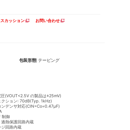
ディスカッション
お問い合わせ
包装形態
テーピング
|
(VOUT<2.5V の製品は±25mV)
ョン: 70dB(Typ. 1kHz)
デンサ対応(CIN=Co=0.47μF)
A
F 制御
、過熱保護回路内蔵
ージ回路内蔵