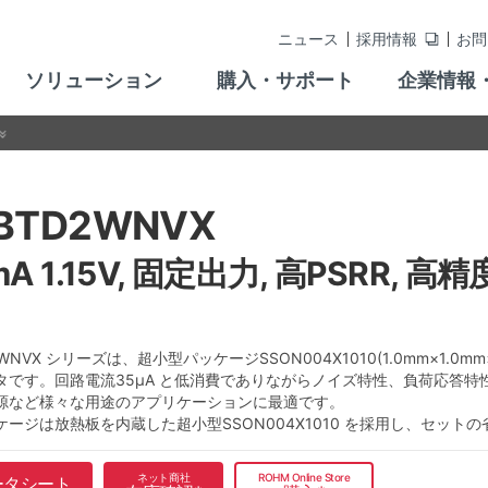
ニュース
採用情報
お問
ソリューション
購入・サポート
企業情報
BTD2WNVX
mA 1.15V, 固定出力, 高PSRR, 
WNVX シリーズは、超小型パッケージSSON004X1010(1.0mm×1.0mm
タです。回路電流35μA と低消費でありながらノイズ特性、負荷応答特性
源など様々な用途のアプリケーションに最適です。
ケージは放熱板を内蔵した超小型SSON004X1010 を採用し、セット
ネット商社
ROHM Online Store
ータシート