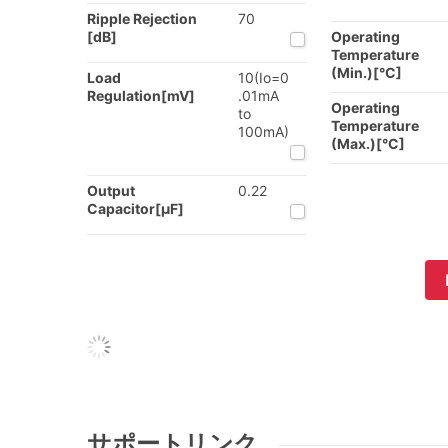
Ripple Rejection
70
[dB]
Operating
Temperature
(Min.)[°C]
Load
10(Io=0
Regulation[mV]
.01mA
Operating
to
Temperature
100mA)
(Max.)[°C]
Output
0.22
Capacitor[µF]
サポートリンク