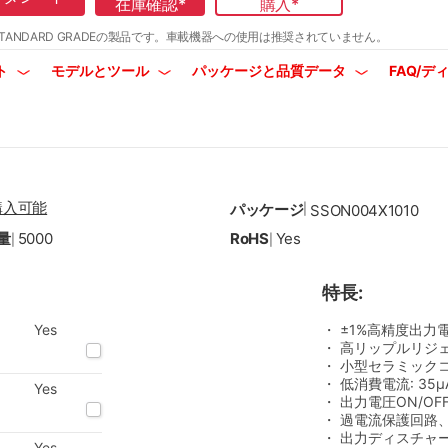
在庫確認
*
購入
*
TANDARD GRADEの製品です。
車載機器への使用は推奨されていません。
ト
モデルとツール
パッケージと品質データ
FAQ/
購入可能
パッケージ
|
SSON004X1010
量
5000
RoHS
Yes
|
|
特長:
Yes
・ ±1%高精度出力電圧
・ 高リップルリジェクシ
・ 小型セラミックコン
・ 低消費電流: 35μ
Yes
・ 出力電圧ON/OF
・ 過電流保護回路
・ 出力ディスチャ
Yes