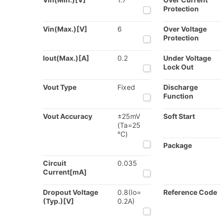
Protection
Vin(Max.)[V]
6
Over Voltage
Protection
Iout(Max.)[A]
0.2
Under Voltage
Lock Out
Vout Type
Fixed
Discharge
Function
Vout Accuracy
±25mV
Soft Start
(Ta=25
℃)
Package
Circuit
0.035
Current[mA]
Dropout Voltage
0.8(Io=
Reference Code
(Typ.)[V]
0.2A)