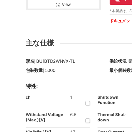
View
* 本製品は、S
ドキュメン
主な仕様
形名
BU1BTD2WNVX-TL
供給状況
|
|
包装数量
5000
最小個装数
|
特性:
ch
1
Shutdown
Function
Withstand Voltage
6.5
Thermal Shut-
(Max.)[V]
down
Vin(Min.)[V]
1.7
Over Current