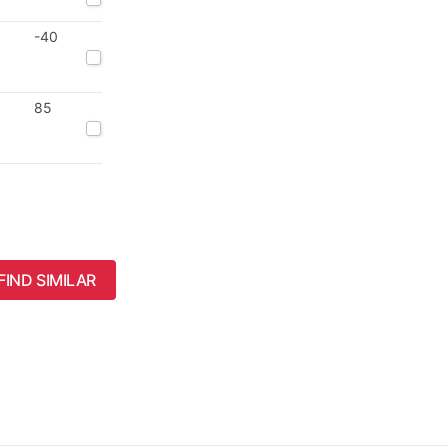
-40
85
FIND SIMILAR