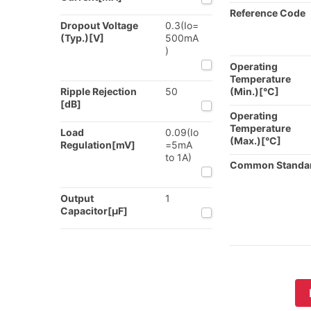
Reference Code
Dropout Voltage
0.3(Io=
(Typ.)[V]
500mA
)
Operating
Temperature
Ripple Rejection
50
(Min.)[°C]
[dB]
Operating
Temperature
Load
0.09(Io
(Max.)[°C]
Regulation[mV]
=5mA
to 1A)
Common Standa
Output
1
Capacitor[µF]