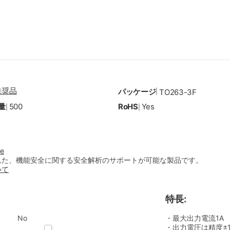
推奨品
パッケージ
|
TO263-3F
量
500
RoHS
Yes
|
|
ve
れた、機能安全に関する安全解析のサポートが可能な製品です。
いて
特長:
No
・最大出力電流1A
・出力電圧は精度±1