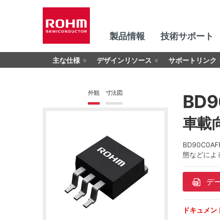
製品情報
技術サポート
主な仕様
デザインリソース
サポートリンク
外観
寸法図
BD9
車載向
BD90C0
態などによ
デ
ドキュメン