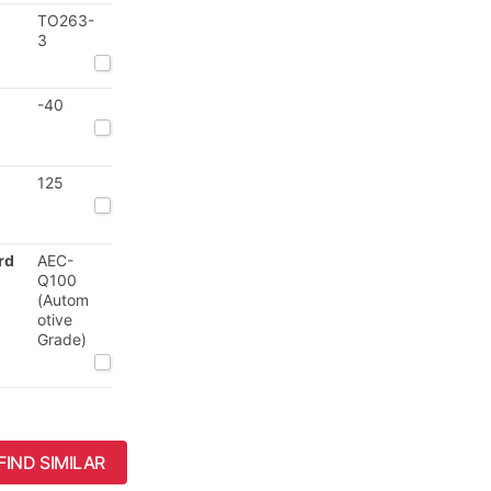
TO263-
3
-40
125
rd
AEC-
Q100
(Autom
otive
Grade)
FIND SIMILAR