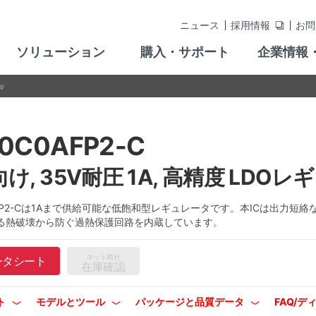
ニュース
採用情報
お問
ソリューション
購入・サポート
企業情報
0C0AFP2-C
け, 35V耐圧 1A, 高精度 LDO
AFP2-Cは1Aまで供給可能な低飽和型レギュレータです。本ICは出力短
る熱破壊から防ぐ過熱保護回路を内蔵しています。
ネット商社
ータシート
在庫確認
ト
モデルとツール
パッケージと品質データ
FAQ/