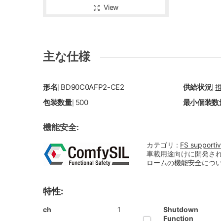
View
主な仕様
形名
BD90C0AFP2-CE2
供給状況
|
|
包装数量
500
最小個装数
|
機能安全:
カテゴリ :
FS supporti
車載用途向けに開発さ
ロームの機能安全につ
特性:
ch
1
Shutdown
Function