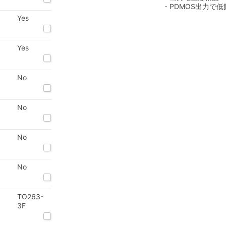
・PDMOS出力で低
Yes
Yes
No
No
No
No
TO263-
3F