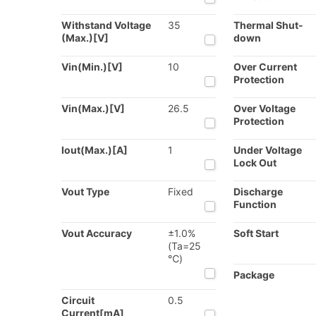
Withstand Voltage
35
Thermal Shut-
(Max.)[V]
down
Vin(Min.)[V]
10
Over Current
Protection
Vin(Max.)[V]
26.5
Over Voltage
Protection
Iout(Max.)[A]
1
Under Voltage
Lock Out
Vout Type
Fixed
Discharge
Function
Vout Accuracy
±1.0%
Soft Start
(Ta=25
℃)
Package
Circuit
0.5
Current[mA]