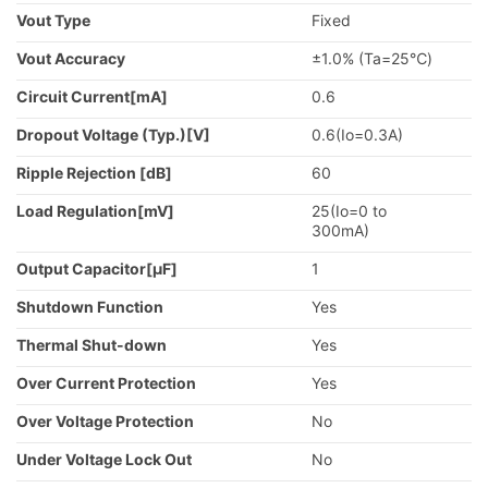
Vout Type
Fixed
Vout Accuracy
±1.0% (Ta=25℃)
Circuit Current[mA]
0.6
Dropout Voltage (Typ.)[V]
0.6(Io=0.3A)
Ripple Rejection [dB]
60
Load Regulation[mV]
25(Io=0 to
300mA)
Output Capacitor[µF]
1
Shutdown Function
Yes
Thermal Shut-down
Yes
Over Current Protection
Yes
Over Voltage Protection
No
Under Voltage Lock Out
No