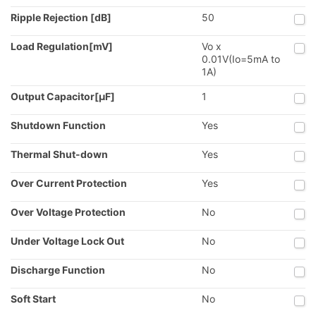
Ripple Rejection [dB]
50
Load Regulation[mV]
Vo x
0.01V(Io=5mA to
1A)
Output Capacitor[µF]
1
Shutdown Function
Yes
Thermal Shut-down
Yes
Over Current Protection
Yes
Over Voltage Protection
No
Under Voltage Lock Out
No
Discharge Function
No
Soft Start
No