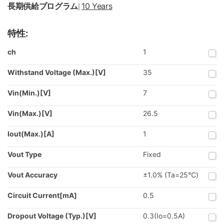
長期供給プログラム
10 Years
|
特性:
ch
1
Withstand Voltage (Max.)[V]
35
Vin(Min.)[V]
7
Vin(Max.)[V]
26.5
Iout(Max.)[A]
1
Vout Type
Fixed
Vout Accuracy
±1.0% (Ta=25℃)
Circuit Current[mA]
0.5
Dropout Voltage (Typ.)[V]
0.3(Io=0.5A)