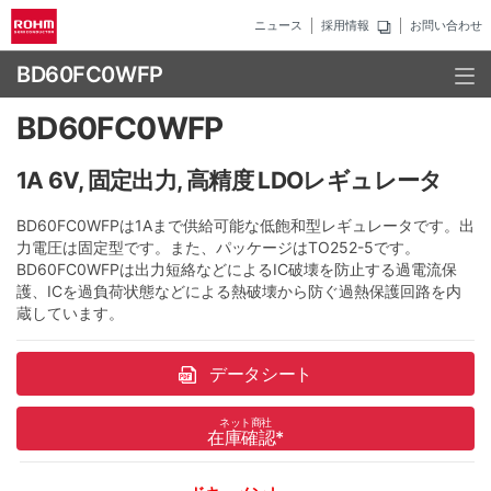
ニュース
採用情報
お問い合わせ
BD60FC0WFP
BD60FC0WFP
1A 6V, 固定出力, 高精度 LDOレギュレータ
BD60FC0WFPは1Aまで供給可能な低飽和型レギュレータです。出
力電圧は固定型です。また、パッケージはTO252-5です。
BD60FC0WFPは出力短絡などによるIC破壊を防止する過電流保
護、ICを過負荷状態などによる熱破壊から防ぐ過熱保護回路を内
蔵しています。
データシート
ネット商社
在庫確認
*