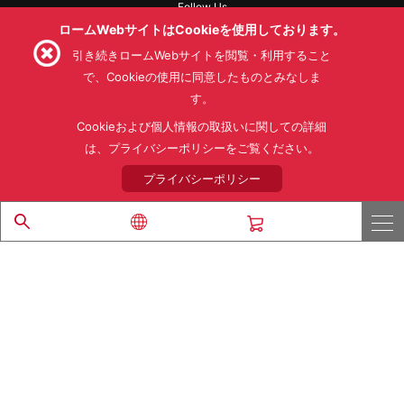
Follow Us
ロームWebサイトはCookieを使用しております。
引き続きロームWebサイトを閲覧・利用すること
で、Cookieの使用に同意したものとみなしま
す。
利用規約
利用目的
SNS利用規約
プライバシーポリシー
サイトマップ
Cookieおよび個人情報の取扱いに関しての詳細
ローム製品の販売に関する標準契約条件書(PDF)
は、プライバシーポリシーをご覧ください。
プライバシーポリシー
© 1997 - 2026 ROHM CO., LTD. ALL RIGHTS RESERVED.