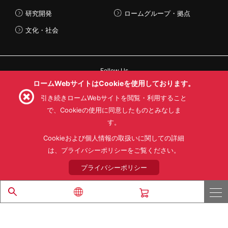
研究開発
ロームグループ・拠点
文化・社会
Follow Us
ロームWebサイトはCookieを使用しております。
引き続きロームWebサイトを閲覧・利用すること
で、Cookieの使用に同意したものとみなしま
す。
利用規約
利用目的
SNS利用規約
プライバシーポリシー
サイトマップ
Cookieおよび個人情報の取扱いに関しての詳細
ローム製品の販売に関する標準契約条件書(PDF)
は、プライバシーポリシーをご覧ください。
プライバシーポリシー
© 1997 - 2026 ROHM CO., LTD. ALL RIGHTS RESERVED.