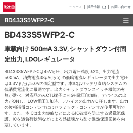
ニュース
採用情報
お問い合わせ
BD433S5WFP2-C
BD433S5WFP2-C
車載向け 500mA 3.3V, シャットダウン付固
定出力, LDOレギュレータ
BD433S5WFP2-Cは45V耐圧、出力電圧精度 ±2%、出力電流
500mA、消費電流38µA(Typ) の低暗電流レギュレータで出力電圧
は3.3Vまたは5.0Vの固定型です。本ICはバッテリ直結システムの
低消費電流化に最適です。出力シャットダウンスイッチ機能の有
無が選べ、対応品のみCTL端子にHIGH電圧印加時、デバイスの出
力がONし、LOW電圧印加時、デバイスの出力がOFFします。出力
の位相補償コンデンサにはセラミック・コンデンサが使用可能で
す。また、本ICは出力短絡などによるIC破壊を防止する過電流保
護、ICを過負荷状態などによる熱破壊から防ぐ過熱保護回路を内
蔵しています。