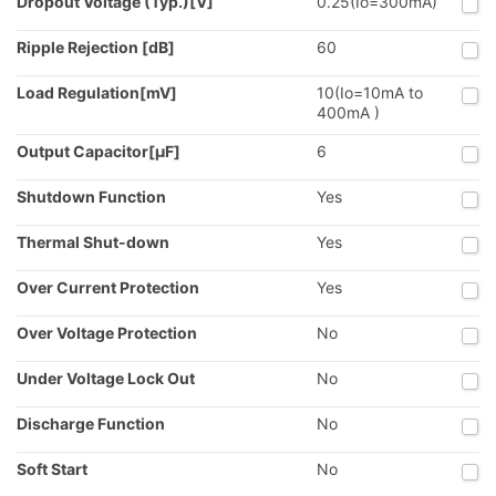
Dropout Voltage (Typ.)[V]
0.25(Io=300mA)
Ripple Rejection [dB]
60
Load Regulation[mV]
10(Io=10mA to
400mA )
Output Capacitor[µF]
6
Shutdown Function
Yes
Thermal Shut-down
Yes
Over Current Protection
Yes
Over Voltage Protection
No
Under Voltage Lock Out
No
Discharge Function
No
Soft Start
No