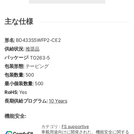
主な仕様
形名
BD433S5WFP2-CE2
|
供給状況
推奨品
|
パッケージ
|
TO263-5
包装形態
テーピング
|
包装数量
500
|
最小個装数量
500
|
RoHS
Yes
|
長期供給プログラム
10 Years
|
機能安全:
カテゴリ :
FS supportive
車載用途向けに開発された、機能安全に関する