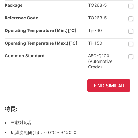
Package
TO263-5
Reference Code
TO263-5
Operating Temperature (Min.)[°C]
Tj=-40
Operating Temperature (Max.)[°C]
Tj=150
Common Standard
AEC-Q100
(Automotive
Grade)
FIND SIMILAR
特長:
車載対応品
広温度範囲(Tj)：-40℃ ~ +150℃