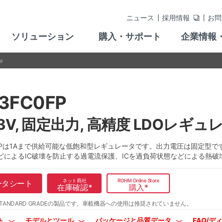
ニュース
採用情報
お問
ソリューション
購入・サポート
企業情報
3FC0FP
3.3V, 固定出力, 高精度 LDOレギュ
0FPは1Aまで供給可能な低飽和型レギュレータです。出力電圧は固定型です。
どによるIC破壊を防止する過電流保護、ICを過負荷状態などによる熱
ネット商社
ROHM Online Store
ータシート
在庫確認
*
購入
*
TANDARD GRADEの製品です。
車載機器への使用は推奨されていません。
ト
モデルとツール
パッケージと品質データ
FAQ/