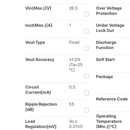
Vin(Max.)[V]
26.5
Over Voltage
Protection
Iout(Max.)[A]
1
Under Voltage
Lock Out
Vout Type
Fixed
Discharge
Function
Vout Accuracy
±1.0%
Soft Start
(Ta=25
℃)
Package
Circuit
0.5
Current[mA]
Reference Code
Ripple Rejection
55
[dB]
Operating
Load
Vo x
Temperature
Regulation[mV]
0.01V(I
(Min.)[°C]