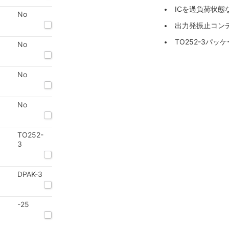
ICを過負荷状
No
出力発振止コン
TO252-3パッ
No
No
No
TO252-
3
DPAK-3
-25