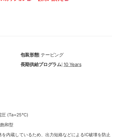
包装形態
テーピング
|
長期供給プログラム
10 Years
|
 (Ta=25°C)
低飽和型
路を内蔵しているため、出力短絡などによるIC破壊を防止