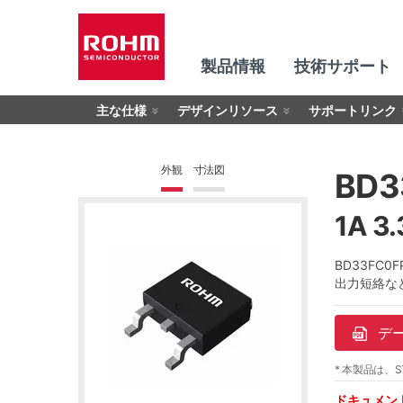
製品情報
技術サポート
主な仕様
デザインリソース
サポートリンク
外観
寸法図
BD3
1A 
BD33FC
出力短絡な
デ
* 本製品は、S
ドキュメン