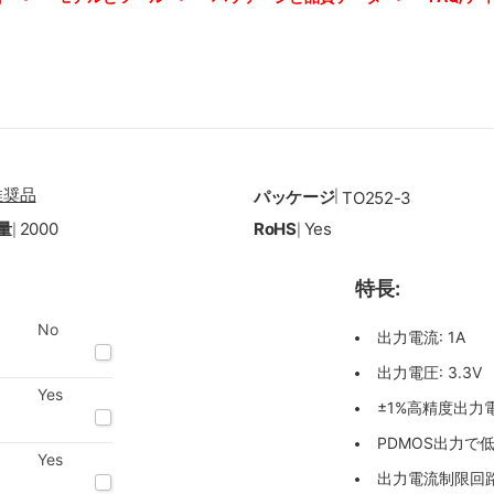
推奨品
パッケージ
|
TO252-3
量
2000
RoHS
Yes
|
|
特長:
No
出力電流: 1A
出力電圧: 3.3V
Yes
±1%高精度出力電圧
PDMOS出力で
Yes
出力電流制限回