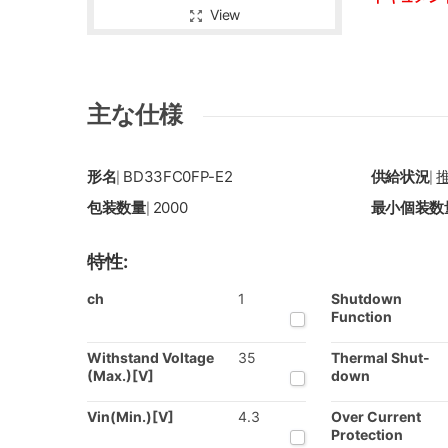
View
主な仕様
形名
BD33FC0FP-E2
供給状況
|
|
包装数量
2000
最小個装数
|
特性:
ch
1
Shutdown
Function
Withstand Voltage
35
Thermal Shut-
(Max.)[V]
down
Vin(Min.)[V]
4.3
Over Current
Protection