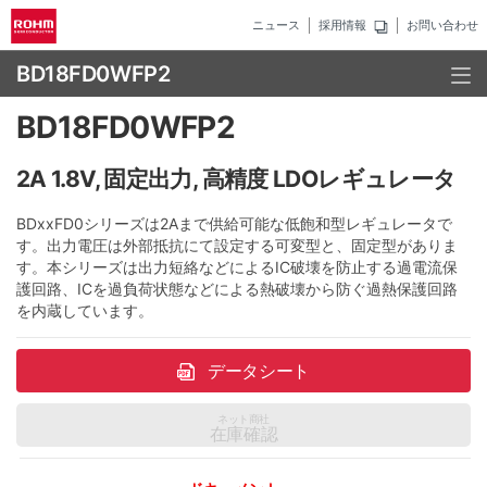
ニュース
採用情報
お問い合わせ
BD18FD0WFP2
BD18FD0WFP2
2A 1.8V, 固定出力, 高精度 LDOレギュレータ
BDxxFD0シリーズは2Aまで供給可能な低飽和型レギュレータで
す。出力電圧は外部抵抗にて設定する可変型と、固定型がありま
す。本シリーズは出力短絡などによるIC破壊を防止する過電流保
護回路、ICを過負荷状態などによる熱破壊から防ぐ過熱保護回路
を内蔵しています。
データシート
ネット商社
在庫確認