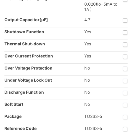
0.020(Io=5mA to
1A )
Output Capacitor[µF]
4.7
Shutdown Function
Yes
Thermal Shut-down
Yes
Over Current Protection
Yes
Over Voltage Protection
No
Under Voltage Lock Out
No
Discharge Function
No
Soft Start
No
Package
TO263-5
Reference Code
TO263-5