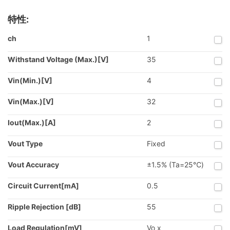
特性:
ch
1
Withstand Voltage (Max.)[V]
35
Vin(Min.)[V]
4
Vin(Max.)[V]
32
Iout(Max.)[A]
2
Vout Type
Fixed
Vout Accuracy
±1.5% (Ta=25℃)
Circuit Current[mA]
0.5
Ripple Rejection [dB]
55
Load Regulation[mV]
Vo x