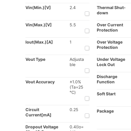
Vin(Min.)[V]
2.4
Thermal Shut-
down
Vin(Max.)[V]
5.5
Over Current
Protection
Iout(Max.)[A]
1
Over Voltage
Protection
Vout Type
Adjusta
Under Voltage
ble
Lock Out
Discharge
Vout Accuracy
±1.0%
Function
(Ta=25
℃)
Soft Start
Circuit
0.25
Package
Current[mA]
Dropout Voltage
0.4(Io=