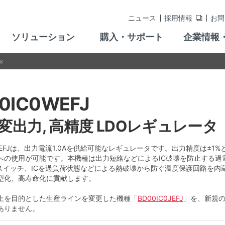
ニュース
採用情報
お問
ソリューション
購入・サポート
企業情報
0IC0WEFJ
可変出力, 高精度 LDOレギュレータ
0WEFJは、出力電流1.0Aを供給可能なレギュレータです。出力精度は
への使用が可能です。本機種は出力短絡などによるIC破壊を防止する過
FFスイッチ、ICを過負荷状態などによる熱破壊から防ぐ温度保護回路を
型化、高寿命化に貢献します。
上を目的とした生産ラインを変更した機種「
BD00IC0JEFJ
」を、新規
ありません。