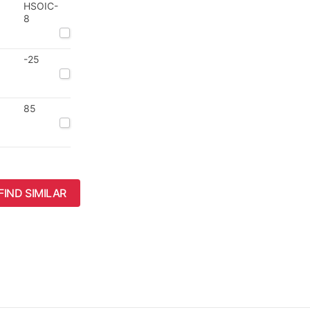
HSOIC-
8
-25
85
FIND SIMILAR