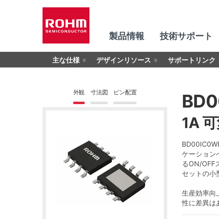
製品情報
技術サポート
主な仕様
デザインリソース
サポートリンク
外観
寸法図
ピン配置
BD0
1A 
BD00IC
ケーション
るON/O
セットの小
生産効率向
性に差異は