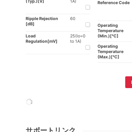
(Typ.)[V]
1A)
Reference Code
Ripple Rejection
60
[dB]
Operating
Temperature
Load
25(Io=0
(Min.)[°C]
Regulation[mV]
to 1A)
Operating
Temperature
(Max.)[°C]
サポートリンク