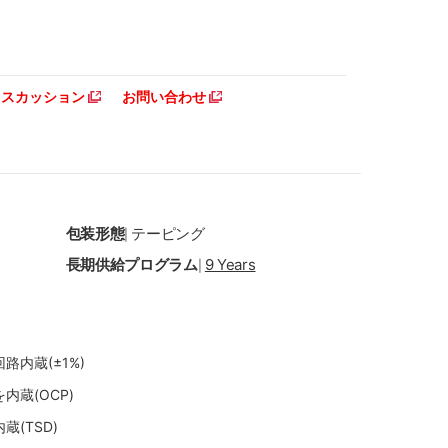
ディスカッション
お問い合わせ
包装形態
テーピング
|
長期供給プログラム
9 Years
|
路内蔵(±1%)
内蔵(OCP)
(TSD)