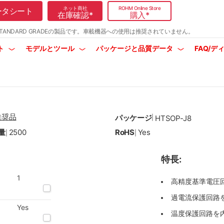
ネット商社
ROHM Online Store
ータシート
在庫確認
*
購入
*
TANDARD GRADEの製品です。
車載機器への使用は推奨されていません。
ト
モデルとツール
パッケージと品質データ
FAQ/
推奨品
パッケージ
|
HTSOP-J8
量
2500
RoHS
Yes
|
|
特長:
1
高精度基準電圧回
過電流保護回路を
Yes
温度保護回路を内蔵