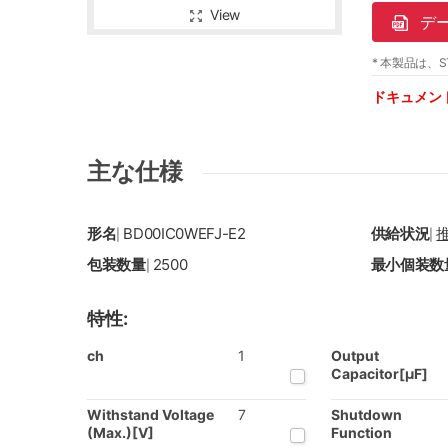
View
デ
* 本製品は、S
ドキュメン
主な仕様
形名
BD00IC0WEFJ-E2
供給状況
|
|
包装数量
2500
最小個装数
|
特性:
ch
1
Output
Capacitor[µF]
Withstand Voltage
7
Shutdown
(Max.)[V]
Function