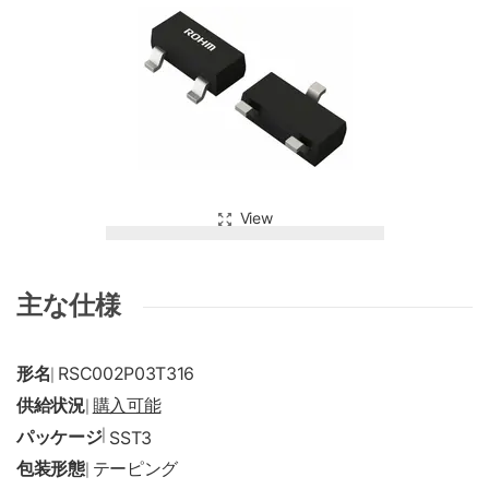
View
主な仕様
形名
RSC002P03T316
|
供給状況
購入可能
|
パッケージ
|
SST3
包装形態
テーピング
|