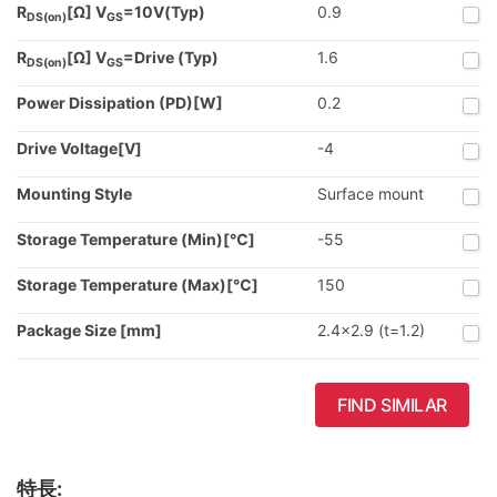
R
[Ω] V
=10V(Typ)
0.9
DS(on)
GS
R
[Ω] V
=Drive (Typ)
1.6
DS(on)
GS
Power Dissipation (PD)[W]
0.2
Drive Voltage[V]
-4
Mounting Style
Surface mount
Storage Temperature (Min)[℃]
-55
Storage Temperature (Max)[℃]
150
Package Size [mm]
2.4x2.9 (t=1.2)
FIND SIMILAR
特長: