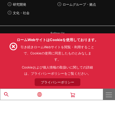
研究開発
ロームグループ・拠点
文化・社会
Follow Us
ロームWebサイトはCookieを使用しております。
引き続きロームWebサイトを閲覧・利用すること
で、Cookieの使用に同意したものとみなしま
す。
利用規約
利用目的
SNS利用規約
プライバシーポリシー
サイトマップ
Cookieおよび個人情報の取扱いに関しての詳細
ローム製品の販売に関する標準契約条件書(PDF)
は、プライバシーポリシーをご覧ください。
プライバシーポリシー
© 1997 - 2026 ROHM CO., LTD. ALL RIGHTS RESERVED.