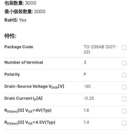
包装数量
3000
|
最小個装数量
3000
|
RoHS
Yes
|
特性:
Package Code
TO-236AB (SOT-
23)
Number of terminal
3
Polarity
P
Drain-Source Voltage V
[V]
-30
DSS
Drain Current I
[A]
-0.25
D
R
[Ω] V
=4V(Typ)
1.6
DS(on)
GS
R
[Ω] V
=4.5V(Typ)
1.4
DS(on)
GS