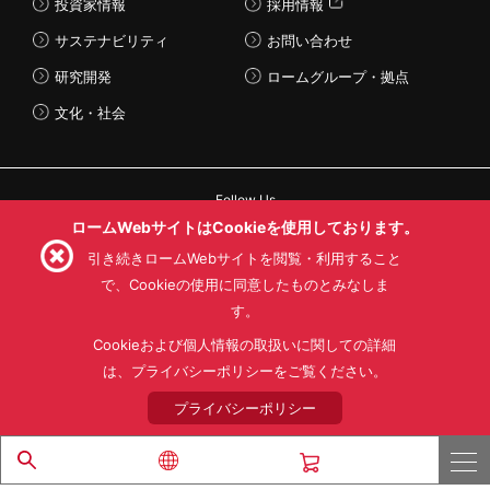
投資家情報
採用情報
サステナビリティ
お問い合わせ
研究開発
ロームグループ・拠点
文化・社会
Follow Us
ロームWebサイトはCookieを使用しております。
引き続きロームWebサイトを閲覧・利用すること
で、Cookieの使用に同意したものとみなしま
す。
利用規約
利用目的
SNS利用規約
プライバシーポリシー
サイトマップ
Cookieおよび個人情報の取扱いに関しての詳細
ローム製品の販売に関する標準契約条件書(PDF)
は、プライバシーポリシーをご覧ください。
プライバシーポリシー
© 1997 - 2026 ROHM CO., LTD. ALL RIGHTS RESERVED.