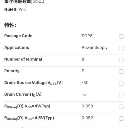
最小個装数量
2500
|
RoHS
Yes
|
特性:
Package Code
SOP8
Applications
Power Supply
Number of terminal
8
Polarity
P
Drain-Source Voltage V
[V]
-30
DSS
Drain Current I
[A]
-5
D
R
[Ω] V
=4V(Typ)
0.058
DS(on)
GS
R
[Ω] V
=4.5V(Typ)
0.052
DS(on)
GS