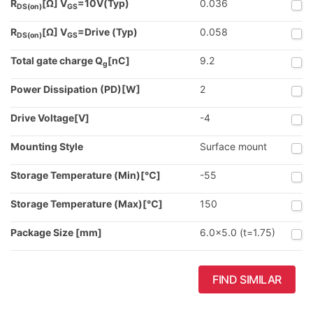
R
[Ω] V
=10V(Typ)
0.036
DS(on)
GS
R
[Ω] V
=Drive (Typ)
0.058
DS(on)
GS
Total gate charge Q
[nC]
9.2
g
Power Dissipation (PD)[W]
2
Drive Voltage[V]
-4
Mounting Style
Surface mount
Storage Temperature (Min)[℃]
-55
Storage Temperature (Max)[℃]
150
Package Size [mm]
6.0x5.0 (t=1.75)
FIND SIMILAR