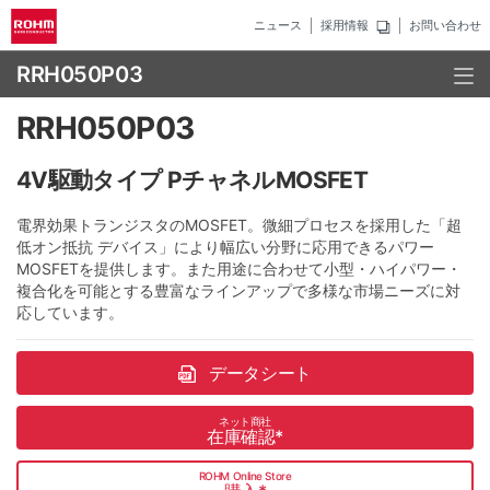
ニュース
採用情報
お問い合わせ
RRH050P03
RRH050P03
4V駆動タイプ PチャネルMOSFET
電界効果トランジスタのMOSFET。微細プロセスを採用した「超
低オン抵抗 デバイス」により幅広い分野に応用できるパワー
MOSFETを提供します。また用途に合わせて小型・ハイパワー・
複合化を可能とする豊富なラインアップで多様な市場ニーズに対
応しています。
データシート
ネット商社
在庫確認
*
ROHM Online Store