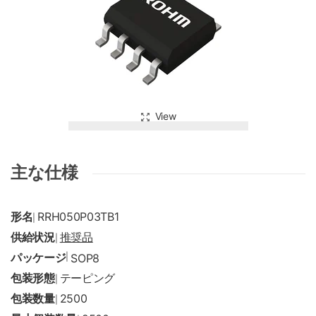
View
主な仕様
形名
RRH050P03TB1
|
供給状況
推奨品
|
パッケージ
|
SOP8
包装形態
テーピング
|
包装数量
2500
|