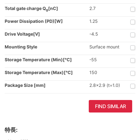
Total gate charge Q
[nC]
2.7
g
Power Dissipation (PD)[W]
1.25
Drive Voltage[V]
-4.5
Mounting Style
Surface mount
Storage Temperature (Min)[℃]
-55
Storage Temperature (Max)[℃]
150
Package Size [mm]
2.8x2.9 (t=1.0)
FIND SIMILAR
特長: