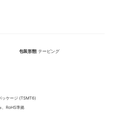
包装形態
テーピング
|
ケージ (TSMT6)
、RoHS準拠