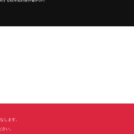
する標準契約条件書(PDF)
みなします。
ださい。