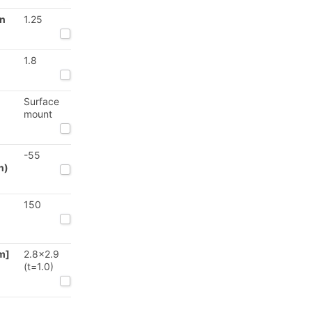
on
1.25
1.8
Surface
mount
-55
n)
150
m]
2.8x2.9
(t=1.0)