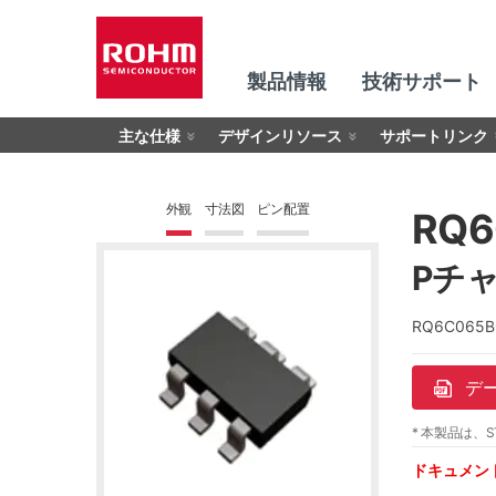
製品情報
技術サポート
主な仕様
デザインリソース
サポートリンク
外観
寸法図
ピン配置
RQ6
Pチャ
RQ6C06
デ
* 本製品は、S
ドキュメン