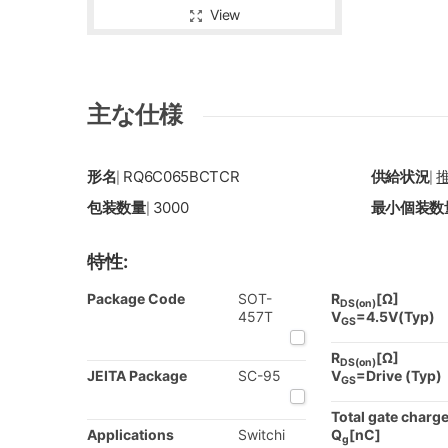
View
主な仕様
形名
RQ6C065BCTCR
供給状況
|
|
包装数量
3000
最小個装数
|
特性:
Package Code
SOT-
R
[Ω]
DS(on)
457T
V
=4.5V(Typ)
GS
R
[Ω]
DS(on)
JEITA Package
SC-95
V
=Drive (Typ)
GS
Total gate charg
Applications
Switchi
Q
[nC]
g