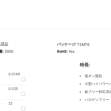
推奨品
パッケージ
|
TSMT6
量
3000
RoHS
Yes
|
|
特長:
0.0149
低オン抵抗
小型ハイパワーパッ
0.025
鉛フリー対応済み
ハロゲンフリー
e
22