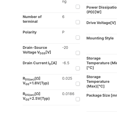
ng
Power Dissipati
(PD)[W]
Number of
6
terminal
Drive Voltage[V]
Polarity
P
Mounting Style
Drain-Source
-20
Voltage V
[V]
DSS
Storage
Drain Current I
[A]
-6.5
Temperature (Mi
D
[℃]
Storage
R
[Ω]
0.025
DS(on)
Temperature
V
=1.8V(Typ)
GS
(Max)[℃]
R
[Ω]
0.0186
Package Size [m
DS(on)
V
=2.5V(Typ)
GS