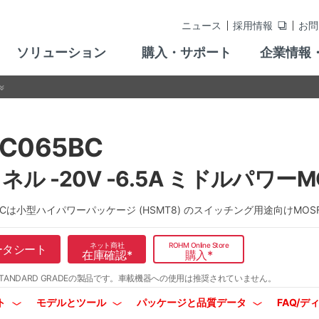
ニュース
採用情報
お問
ソリューション
購入・サポート
企業情報
C065BC
ネル -20V -6.5A ミドルパワーM
5BCは小型ハイパワーパッケージ (HSMT8) のスイッチング用途向けMOS
ネット商社
ROHM Online Store
ータシート
在庫確認
*
購入
*
TANDARD GRADEの製品です。
車載機器への使用は推奨されていません。
ト
モデルとツール
パッケージと品質データ
FAQ/