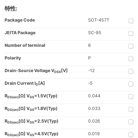
特性:
Package Code
SOT-457T
JEITA Package
SC-95
Number of terminal
6
Polarity
P
Drain-Source Voltage V
[V]
-12
DSS
Drain Current I
[A]
-5
D
R
[Ω] V
=1.5V(Typ)
0.044
DS(on)
GS
R
[Ω] V
=1.8V(Typ)
0.033
DS(on)
GS
R
[Ω] V
=2.5V(Typ)
0.026
DS(on)
GS
R
[Ω] V
=4.5V(Typ)
0.019
DS(on)
GS