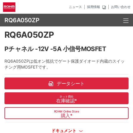
ニュース
採用情報
お問い合わせ
RQ6A050ZP
RQ6A050ZP
Pチャネル -12V -5A 小信号MOSFET
RQ6A050ZPは低オン抵抗でゲート保護ダイオード内蔵のスイッ
チング用MOSFETです。
データシート
ネット商社
在庫確認
*
ROHM Online Store
購入
*
ドキュメント