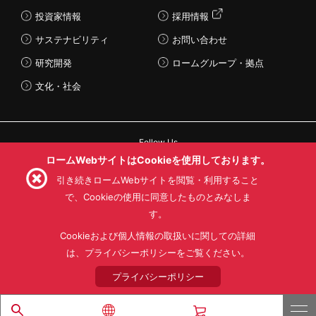
投資家情報
採用情報
サステナビリティ
お問い合わせ
研究開発
ロームグループ・拠点
文化・社会
Follow Us
ロームWebサイトはCookieを使用しております。
引き続きロームWebサイトを閲覧・利用すること
で、Cookieの使用に同意したものとみなしま
す。
利用規約
利用目的
SNS利用規約
プライバシーポリシー
サイトマップ
Cookieおよび個人情報の取扱いに関しての詳細
ローム製品の販売に関する標準契約条件書(PDF)
は、プライバシーポリシーをご覧ください。
プライバシーポリシー
© 1997 - 2026 ROHM CO., LTD. ALL RIGHTS RESERVED.