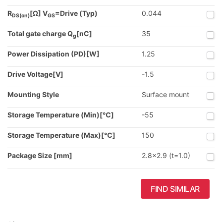
R
[Ω] V
=Drive (Typ)
0.044
DS(on)
GS
Total gate charge Q
[nC]
35
g
Power Dissipation (PD)[W]
1.25
Drive Voltage[V]
-1.5
Mounting Style
Surface mount
Storage Temperature (Min)[℃]
-55
Storage Temperature (Max)[℃]
150
Package Size [mm]
2.8x2.9 (t=1.0)
FIND SIMILAR