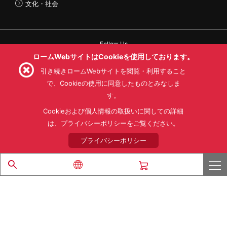
文化・社会
Follow Us
ロームWebサイトはCookieを使用しております。
引き続きロームWebサイトを閲覧・利用すること
で、Cookieの使用に同意したものとみなしま
す。
利用規約
利用目的
SNS利用規約
プライバシーポリシー
サイトマップ
Cookieおよび個人情報の取扱いに関しての詳細
ローム製品の販売に関する標準契約条件書(PDF)
は、プライバシーポリシーをご覧ください。
プライバシーポリシー
© 1997 - 2026 ROHM CO., LTD. ALL RIGHTS RESERVED.