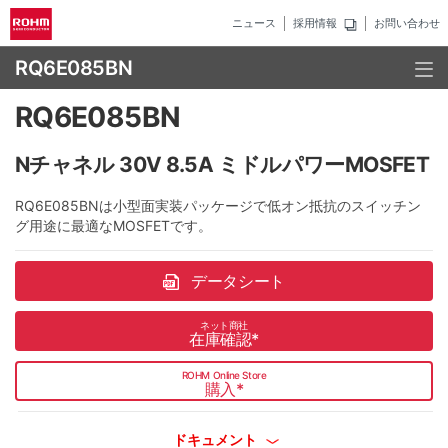
ニュース
採用情報
お問い合わせ
RQ6E085BN
RQ6E085BN
Nチャネル 30V 8.5A ミドルパワーMOSFET
RQ6E085BNは小型面実装パッケージで低オン抵抗のスイッチン
グ用途に最適なMOSFETです。
データシート
ネット商社
在庫確認
*
ROHM Online Store
購入
*
ドキュメント