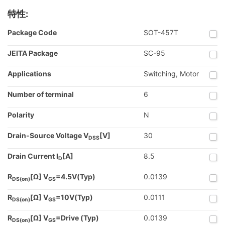
特性:
Package Code
SOT-457T
JEITA Package
SC-95
Applications
Switching, Motor
Number of terminal
6
Polarity
N
Drain-Source Voltage V
[V]
30
DSS
Drain Current I
[A]
8.5
D
R
[Ω] V
=4.5V(Typ)
0.0139
DS(on)
GS
R
[Ω] V
=10V(Typ)
0.0111
DS(on)
GS
R
[Ω] V
=Drive (Typ)
0.0139
DS(on)
GS