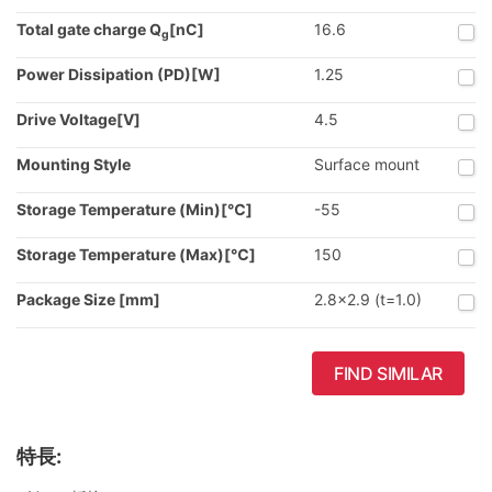
Total gate charge Q
[nC]
16.6
g
Power Dissipation (PD)[W]
1.25
Drive Voltage[V]
4.5
Mounting Style
Surface mount
Storage Temperature (Min)[℃]
-55
Storage Temperature (Max)[℃]
150
Package Size [mm]
2.8x2.9 (t=1.0)
FIND SIMILAR
特長: