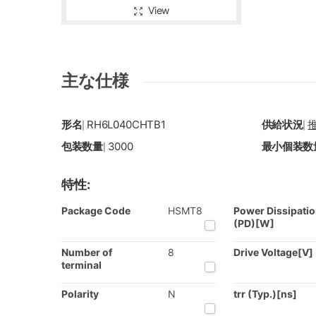
View
主な仕様
形名
RH6L040CHTB1
供給状況
|
|
包装数量
3000
最小個装数
|
特性:
Package Code
HSMT8
Power Dissipati
(PD)[W]
Number of
8
Drive Voltage[V]
terminal
Polarity
N
trr (Typ.)[ns]