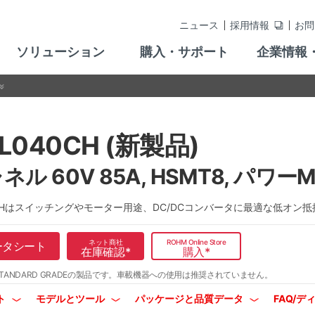
ニュース
採用情報
お問
ソリューション
購入・サポート
企業情報
L040CH (新製品)
ネル 60V 85A, HSMT8, パワーM
0CHはスイッチングやモーター用途、DC/DCコンバータに最適な低オン抵
ネット商社
ROHM Online Store
ータシート
在庫確認
*
購入
*
TANDARD GRADEの製品です。
車載機器への使用は推奨されていません。
ト
モデルとツール
パッケージと品質データ
FAQ/