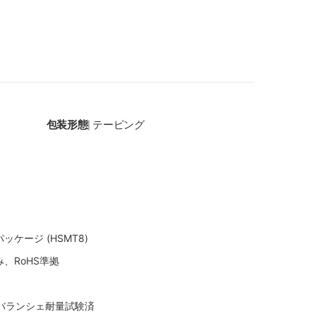
包装形態
テーピング
|
ケージ (HSMT8)
、RoHS準拠
びアバランシェ耐量試験済