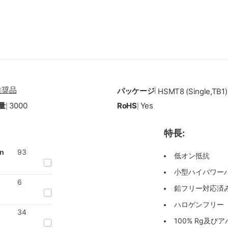
推奨品
パッケージ
|
HSMT8 (Single,TB1)
量
3000
RoHS
Yes
|
|
特長:
on
93
低オン抵抗
小型ハイパワーパッ
6
鉛フリー対応済み
ハロゲンフリー
34
100% Rg及