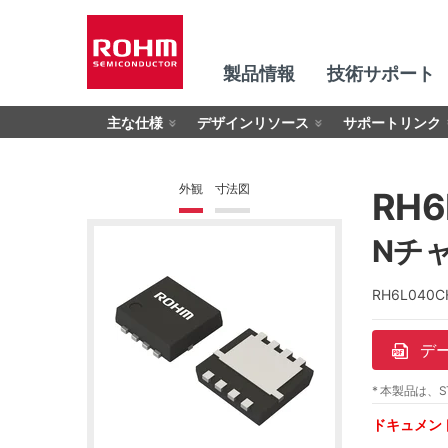
製品情報
技術サポート
主な仕様
デザインリソース
サポートリンク
外観
寸法図
RH6
Nチャ
RH6L04
デ
* 本製品は、S
ドキュメン