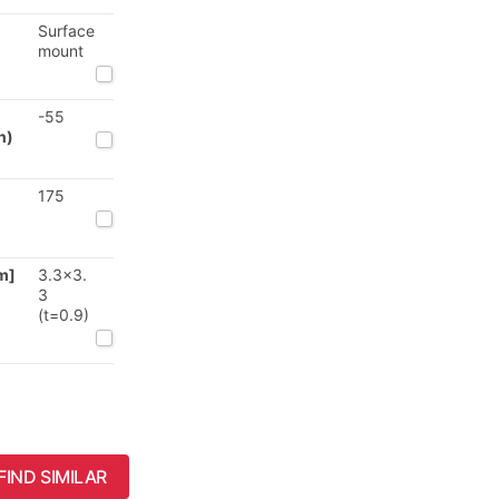
Surface
mount
-55
n)
175
m]
3.3x3.
3
(t=0.9)
FIND SIMILAR