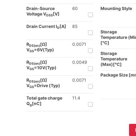
Drain-Source
60
Mounting Style
Voltage V
[V]
DSS
Drain Current I
[A]
85
D
Storage
Temperature (Mi
[℃]
R
[Ω]
0.0071
DS(on)
V
=6V(Typ)
GS
Storage
Temperature
R
[Ω]
0.0049
DS(on)
(Max)[℃]
V
=10V(Typ)
GS
Package Size [m
R
[Ω]
0.0071
DS(on)
V
=Drive (Typ)
GS
Total gate charge
11.4
Q
[nC]
g