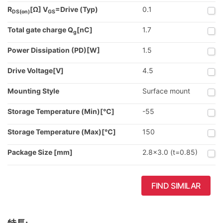
R
[Ω] V
=Drive (Typ)
0.1
DS(on)
GS
Total gate charge Q
[nC]
1.7
g
Power Dissipation (PD)[W]
1.5
Drive Voltage[V]
4.5
Mounting Style
Surface mount
Storage Temperature (Min)[℃]
-55
Storage Temperature (Max)[℃]
150
Package Size [mm]
2.8x3.0 (t=0.85)
FIND SIMILAR