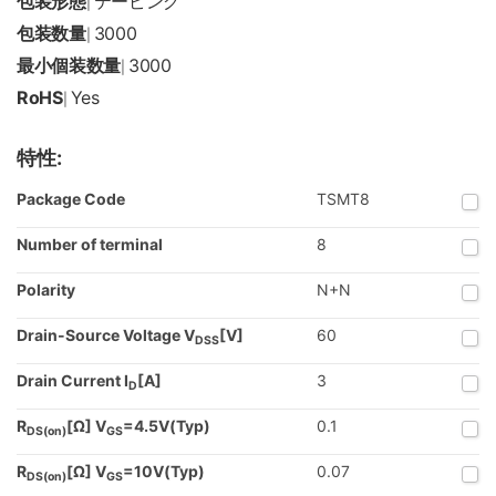
包装形態
テーピング
|
包装数量
3000
|
最小個装数量
3000
|
RoHS
Yes
|
特性:
Package Code
TSMT8
Number of terminal
8
Polarity
N+N
Drain-Source Voltage V
[V]
60
DSS
Drain Current I
[A]
3
D
R
[Ω] V
=4.5V(Typ)
0.1
DS(on)
GS
R
[Ω] V
=10V(Typ)
0.07
DS(on)
GS