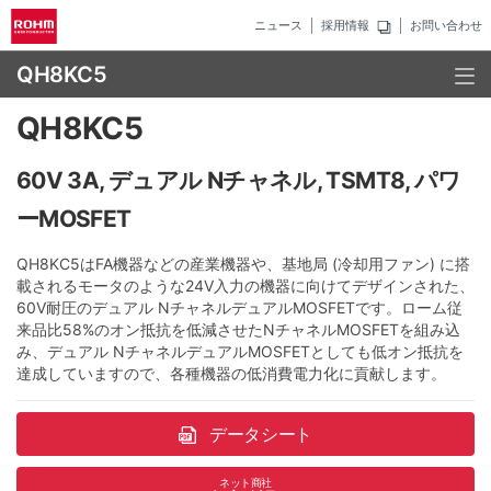
ニュース
採用情報
お問い合わせ
QH8KC5
QH8KC5
60V 3A, デュアル Nチャネル, TSMT8, パワ
ーMOSFET
QH8KC5はFA機器などの産業機器や、基地局 (冷却用ファン) に搭
載されるモータのような24V入力の機器に向けてデザインされた、
60V耐圧のデュアル NチャネルデュアルMOSFETです。ローム従
来品比58%のオン抵抗を低減させたNチャネルMOSFETを組み込
み、デュアル NチャネルデュアルMOSFETとしても低オン抵抗を
達成していますので、各種機器の低消費電力化に貢献します。
データシート
ネット商社