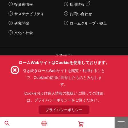
投資家情報
採用情報
サステナビリティ
お問い合わせ
研究開発
ロームグループ・拠点
文化・社会
Follow Us
ロームWebサイトはCookieを使用しております。
引き続きロームWebサイトを閲覧・利用すること
で、Cookieの使用に同意したものとみなしま
す。
利用規約
利用目的
SNS利用規約
プライバシーポリシー
サイトマップ
Cookieおよび個人情報の取扱いに関しての詳細
ローム製品の販売に関する標準契約条件書(PDF)
は、プライバシーポリシーをご覧ください。
プライバシーポリシー
© 1997 - 2026 ROHM CO., LTD. ALL RIGHTS RESERVED.