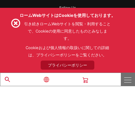
Follow Us
ロームWebサイトはCookieを使用しております。
引き続きロームWebサイトを閲覧・利用すること
で、Cookieの使用に同意したものとみなしま
す。
利用規約
利用目的
SNS利用規約
プライバシーポリシー
サイトマップ
Cookieおよび個人情報の取扱いに関しての詳細
ローム製品の販売に関する標準契約条件書(PDF)
は、プライバシーポリシーをご覧ください。
プライバシーポリシー
© 1997 - 2026 ROHM CO., LTD. ALL RIGHTS RESERVED.