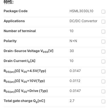
特性:
Package Code
HSML3030L10
Applications
DC/DC Convertor
Number of terminal
10
Polarity
N+N
Drain-Source Voltage V
[V]
30
DSS
Drain Current I
[A]
10
D
R
[Ω] V
=4.5V(Typ)
0.0147
DS(on)
GS
R
[Ω] V
=10V(Typ)
0.0112
DS(on)
GS
R
[Ω] V
=Drive (Typ)
0.0147
DS(on)
GS
Total gate charge Q
[nC]
2.7
g