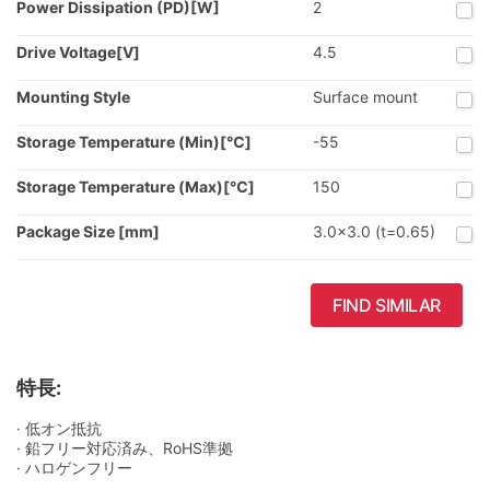
Power Dissipation (PD)[W]
2
Drive Voltage[V]
4.5
Mounting Style
Surface mount
Storage Temperature (Min)[℃]
-55
Storage Temperature (Max)[℃]
150
Package Size [mm]
3.0x3.0 (t=0.65)
FIND SIMILAR
特長:
· 低オン抵抗
· 鉛フリー対応済み、RoHS準拠
· ハロゲンフリー