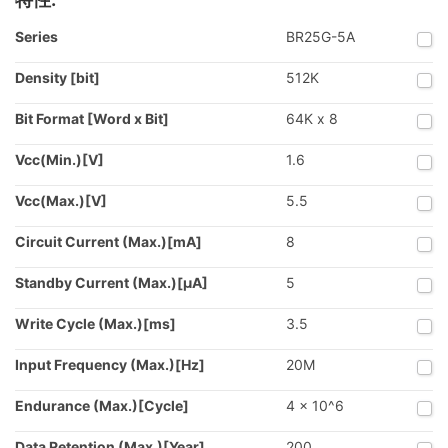
Series
BR25G-5A
Density [bit]
512K
Bit Format [Word x Bit]
64K x 8
Vcc(Min.)[V]
1.6
Vcc(Max.)[V]
5.5
Circuit Current (Max.)[mA]
8
Standby Current (Max.)[μA]
5
Write Cycle (Max.)[ms]
3.5
Input Frequency (Max.)[Hz]
20M
Endurance (Max.)[Cycle]
4 × 10^6
Data Retention (Max.)[Year]
200