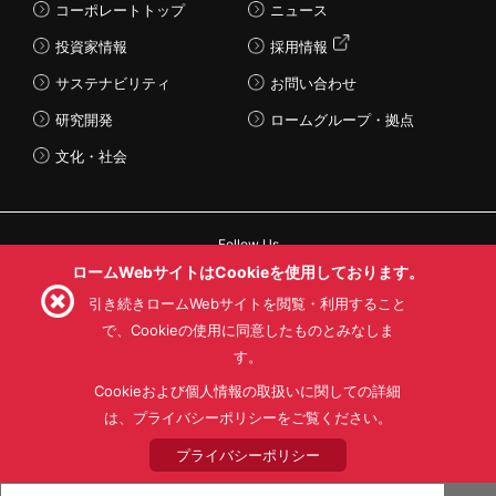
コーポレートトップ
ニュース
投資家情報
採用情報
サステナビリティ
お問い合わせ
研究開発
ロームグループ・拠点
文化・社会
Follow Us
ロームWebサイトはCookieを使用しております。
引き続きロームWebサイトを閲覧・利用すること
で、Cookieの使用に同意したものとみなしま
す。
利用規約
利用目的
SNS利用規約
プライバシーポリシー
サイトマップ
Cookieおよび個人情報の取扱いに関しての詳細
ローム製品の販売に関する標準契約条件書(PDF)
は、プライバシーポリシーをご覧ください。
プライバシーポリシー
© 1997 - 2026 ROHM CO., LTD. ALL RIGHTS RESERVED.