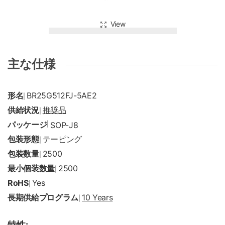
View
主な仕様
形名
BR25G512FJ-5AE2
|
供給状況
推奨品
|
パッケージ
|
SOP-J8
包装形態
テーピング
|
包装数量
2500
|
最小個装数量
2500
|
RoHS
Yes
|
長期供給プログラム
10 Years
|
特性: