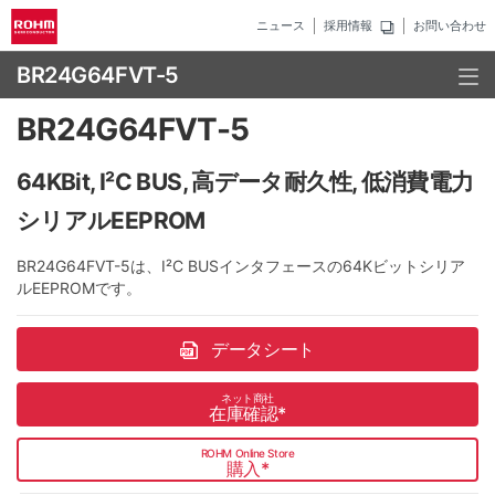
ニュース
採用情報
お問い合わせ
BR24G64FVT-5
BR24G64FVT-5
64KBit, I²C BUS, 高データ耐久性, 低消費電力
シリアルEEPROM
BR24G64FVT-5は、I²C BUSインタフェースの64Kビットシリア
ルEEPROMです。
データシート
ネット商社
在庫確認
*
ROHM Online Store
購入
*