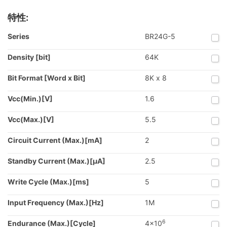
特性:
Series
BR24G-5
Density [bit]
64K
Bit Format [Word x Bit]
8K x 8
Vcc(Min.)[V]
1.6
Vcc(Max.)[V]
5.5
Circuit Current (Max.)[mA]
2
Standby Current (Max.)[μA]
2.5
Write Cycle (Max.)[ms]
5
Input Frequency (Max.)[Hz]
1M
6
Endurance (Max.)[Cycle]
4x10