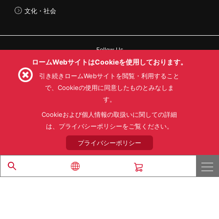
文化・社会
Follow Us
ロームWebサイトはCookieを使用しております。
引き続きロームWebサイトを閲覧・利用すること
で、Cookieの使用に同意したものとみなしま
す。
利用規約
利用目的
SNS利用規約
プライバシーポリシー
サイトマップ
Cookieおよび個人情報の取扱いに関しての詳細
ローム製品の販売に関する標準契約条件書(PDF)
は、プライバシーポリシーをご覧ください。
プライバシーポリシー
© 1997 - 2026 ROHM CO., LTD. ALL RIGHTS RESERVED.