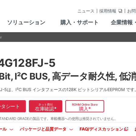
ニュース
採用情報
お問
ソリューション
購入・サポート
企業情報
4G128FJ-5
KBit, I²C BUS, 高データ耐久性,
8FJ-5は、I²C BUS インタフェースの128K ビットシリアルEEPROM です
ネット商社
ROHM Online Store
ータシート
在庫確認
*
購入
*
TANDARD GRADEの製品です。
車載機器への使用は推奨されていません。
ール
パッケージと品質データ
FAQ/ディスカッション