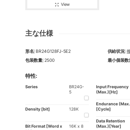
View
主な仕様
形名
BR24G128FJ-5E2
供給状況
|
|
包装数量
2500
最小個装数
|
特性:
Series
BR24G-
Input Frequency
5
(Max.)[Hz]
Endurance (Max.
Density [bit]
128K
[Cycle]
Data Retention
Bit Format [Word x
16K x 8
(Max.)[Year]