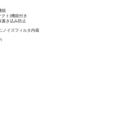
機能
テクト)機能付き
誤書き込み防止
端子にノイズフィルタ内蔵
h