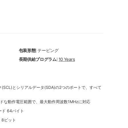
包装形態
テーピング
|
長期供給プログラム
10 Years
|
(SCL)とシリアルデータ(SDA)の2つのポートで、すべて
 ワイドな動作電圧範囲で、最大動作周波数1MHzに対応
ド 64バイト
x 8ビット