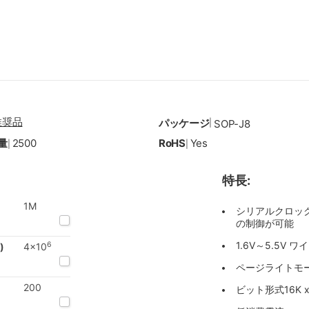
推奨品
パッケージ
|
SOP-J8
量
2500
RoHS
Yes
|
|
特長:
1M
シリアルクロック
の制御が可能
1.6V～5.5V
6
)
4x10
ページライトモー
200
ビット形式16K 