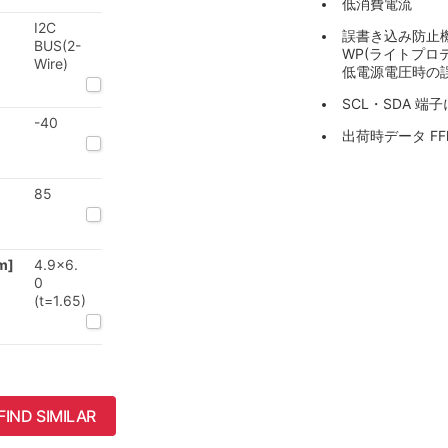
低消費電流
I2C
誤書き込み防止
BUS(2-
WP(ライトプロ
Wire)
低電源電圧時の
SCL・SDA 
-40
出荷時データ FF
85
m]
4.9x6.
0
(t=1.65)
FIND SIMILAR