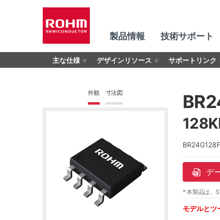
製品情報
技術サポート
主な仕様
デザインリソース
サポートリンク
外観
寸法図
BR2
128
BR24G12
デ
* 本製品は、S
モデルとツ