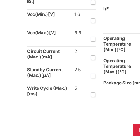
Bit]
I/F
Vcc(Min.)[V]
1.6
Vcc(Max.)[V]
5.5
Operating
Temperature
(Min.)[°C]
Circuit Current
2
(Max.)[mA]
Operating
Temperature
Standby Current
2.5
(Max.)[°C]
(Max.)[μA]
Package Size [m
Write Cycle (Max.)
5
[ms]