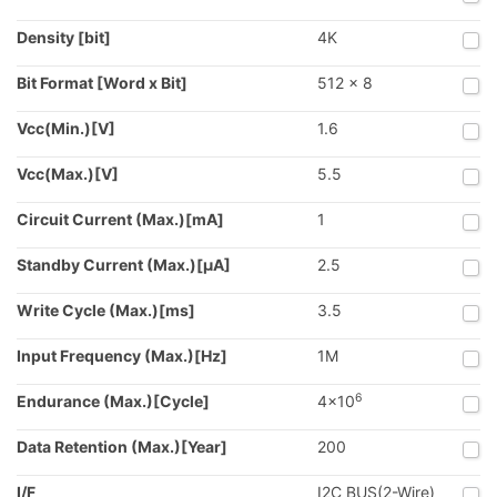
Density [bit]
4K
Bit Format [Word x Bit]
512 x 8
Vcc(Min.)[V]
1.6
Vcc(Max.)[V]
5.5
Circuit Current (Max.)[mA]
1
Standby Current (Max.)[μA]
2.5
Write Cycle (Max.)[ms]
3.5
Input Frequency (Max.)[Hz]
1M
6
Endurance (Max.)[Cycle]
4x10
Data Retention (Max.)[Year]
200
I/F
I2C BUS(2-Wire)