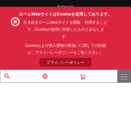
Follow Us
ロームWebサイトはCookieを使用しております。
引き続きロームWebサイトを閲覧・利用すること
で、Cookieの使用に同意したものとみなしま
す。
利用規約
利用目的
SNS利用規約
プライバシーポリシー
サイトマップ
Cookieおよび個人情報の取扱いに関しての詳細
ローム製品の販売に関する標準契約条件書(PDF)
は、プライバシーポリシーをご覧ください。
プライバシーポリシー
© 1997 - 2026 ROHM CO., LTD. ALL RIGHTS RESERVED.