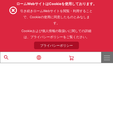
ロームWebサイトはCookieを使用しております。
引き続きロームWebサイトを閲覧・利用すること
で、Cookieの使用に同意したものとみなしま
す。
利用規約
利用目的
SNS利用規約
プライバシーポリシー
サイトマップ
Cookieおよび個人情報の取扱いに関しての詳細
ローム製品の販売に関する標準契約条件書(PDF)
は、プライバシーポリシーをご覧ください。
プライバシーポリシー
© 1997 - 2026 ROHM CO., LTD. ALL RIGHTS RESERVED.