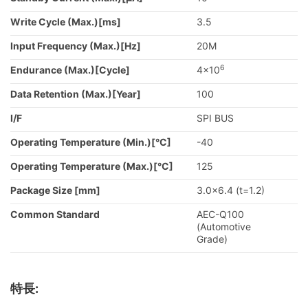
Write Cycle (Max.)[ms]
3.5
Input Frequency (Max.)[Hz]
20M
6
Endurance (Max.)[Cycle]
4x10
Data Retention (Max.)[Year]
100
I/F
SPI BUS
Operating Temperature (Min.)[°C]
-40
Operating Temperature (Max.)[°C]
125
Package Size [mm]
3.0x6.4 (t=1.2)
Common Standard
AEC-Q100
(Automotive
Grade)
特長: