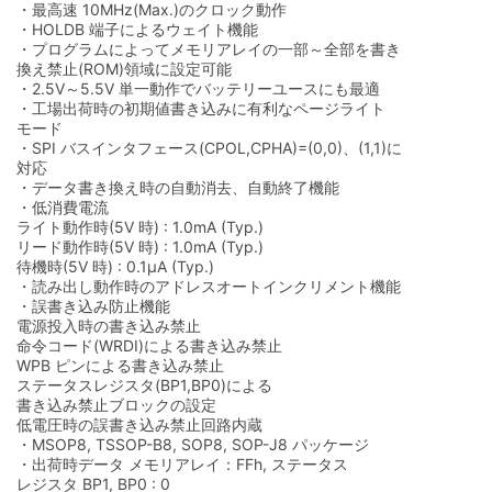
・最高速 10MHz(Max.)のクロック動作
・HOLDB 端子によるウェイト機能
・プログラムによってメモリアレイの一部～全部を書き
換え禁止(ROM)領域に設定可能
・2.5V～5.5V 単一動作でバッテリーユースにも最適
・工場出荷時の初期値書き込みに有利なページライト
モード
・SPI バスインタフェース(CPOL,CPHA)=(0,0)、(1,1)に
対応
・データ書き換え時の自動消去、自動終了機能
・低消費電流
ライト動作時(5V 時) : 1.0mA (Typ.)
リード動作時(5V 時) : 1.0mA (Typ.)
待機時(5V 時) : 0.1μA (Typ.)
・読み出し動作時のアドレスオートインクリメント機能
・誤書き込み防止機能
電源投入時の書き込み禁止
命令コード(WRDI)による書き込み禁止
WPB ピンによる書き込み禁止
ステータスレジスタ(BP1,BP0)による
書き込み禁止ブロックの設定
低電圧時の誤書き込み禁止回路内蔵
・MSOP8, TSSOP-B8, SOP8, SOP-J8 パッケージ
・出荷時データ メモリアレイ：FFh, ステータス
レジスタ BP1, BP0 : 0