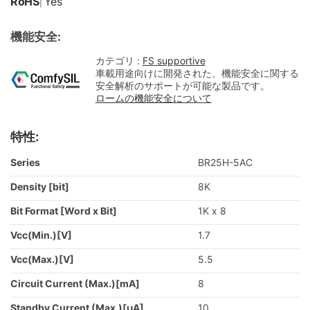
RoHS
Yes
|
機能安全:
カテゴリ :
FS supportive
車載用途向けに開発された、機能安全に関する
安全解析のサポートが可能な製品です。
ロームの機能安全について
特性:
Series
BR25H-5AC
Density [bit]
8K
Bit Format [Word x Bit]
1K x 8
Vcc(Min.)[V]
1.7
Vcc(Max.)[V]
5.5
Circuit Current (Max.)[mA]
8
Standby Current (Max.)[μA]
10