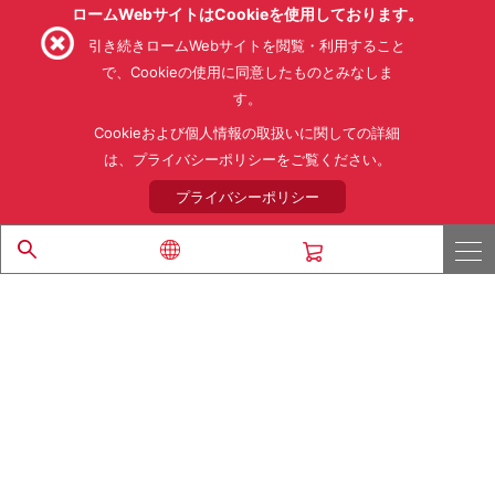
ロームWebサイトはCookieを使用しております。
引き続きロームWebサイトを閲覧・利用すること
で、Cookieの使用に同意したものとみなしま
す。
利用規約
利用目的
SNS利用規約
プライバシーポリシー
サイトマップ
Cookieおよび個人情報の取扱いに関しての詳細
ローム製品の販売に関する標準契約条件書(PDF)
は、プライバシーポリシーをご覧ください。
プライバシーポリシー
© 1997 - 2026 ROHM CO., LTD. ALL RIGHTS RESERVED.