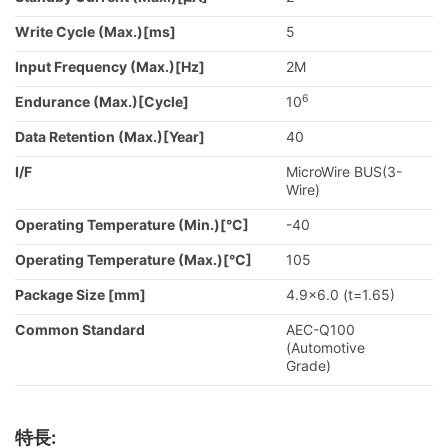
Write Cycle (Max.)[ms]
5
Input Frequency (Max.)[Hz]
2M
6
Endurance (Max.)[Cycle]
10
Data Retention (Max.)[Year]
40
I/F
MicroWire BUS(3-
Wire)
Operating Temperature (Min.)[°C]
-40
Operating Temperature (Max.)[°C]
105
Package Size [mm]
4.9x6.0 (t=1.65)
Common Standard
AEC-Q100
(Automotive
Grade)
特長: