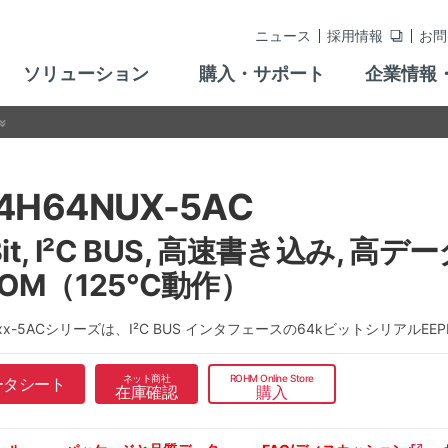
ニュース
採用情報
お問
ソリューション
購入・サポート
企業情報
4H64NUX-5AC
Bit, I²C BUS, 高速書き込み, 
ROM（125℃動作）
xxx-5ACシリーズは、I²C BUS インタフェースの64kビットシリアルEE
ネット商社
ROHM Online Store
ータシート
在庫確認
購入