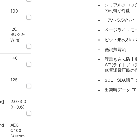
シリアルクロック
の制御が可能
100
1.7V～5.5V
I2C
ページライトモー
BUS(2-
ビット形式8k x
Wire)
低消費電流
-40
誤書き込み防止
WP(ライトプロ
低電源電圧時の
125
SCL・SDA端
出荷時データ FF
m]
2.0x3.0
(t=0.6)
rd
AEC-
Q100
(Autom