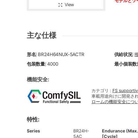
モデルとツ
View
主な仕様
形名
BR24H64NUX-5ACTR
供給状況
|
|
包装数量
4000
最小個装数
|
機能安全:
カテゴリ :
FS supporti
車載用途向けに開発さ
ロームの機能安全につ
特性:
Series
BR24H-
Endurance (Max.
5AC
[Cycle]