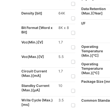
Data Retention
Density [bit]
64K
(Max.)[Year]
I/F
Bit Format [Word x
8K x 8
Bit]
Vcc(Min.)[V]
1.7
Operating
Temperature
(Min.)[°C]
Vcc(Max.)[V]
5.5
Operating
Temperature
Circuit Current
1.7
(Max.)[°C]
(Max.)[mA]
Package Size [m
Standby Current
10
(Max.)[μA]
Write Cycle (Max.)
3.5
Common Standa
[ms]