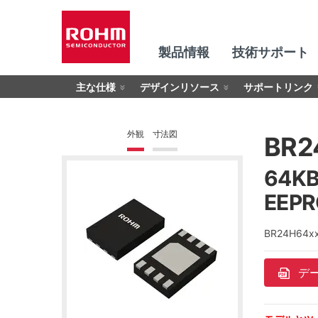
製品情報
技術サポート
主な仕様
デザインリソース
サポートリンク
外観
寸法図
BR2
64K
EEP
BR24H64
デ