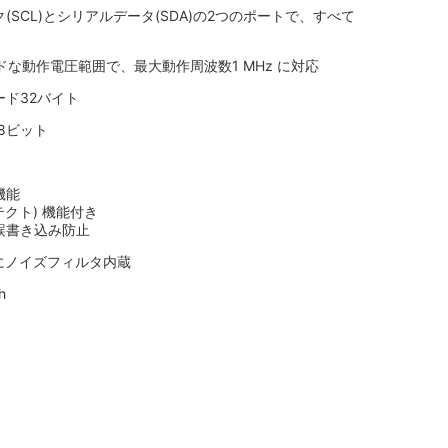
(SCL)とシリアルデータ(SDA)の2つのポートで、すべて
ワイドな動作電圧範囲で、最大動作周波数1 MHz に対応
ド32バイト
 8ビット
機能
テクト) 機能付き
誤書き込み防止
子にノイズフィルタ内蔵
h