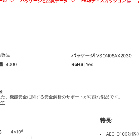
ール
パッケージと品質データ
FAQ/ディスカッション
推奨品
パッケージ
|
VSON08AX2030
量
4000
RoHS
Yes
|
|
ve
れた、機能安全に関する安全解析のサポートが可能な製品です。
いて
特長:
6
)
4x10
AEC-Q100対応(G