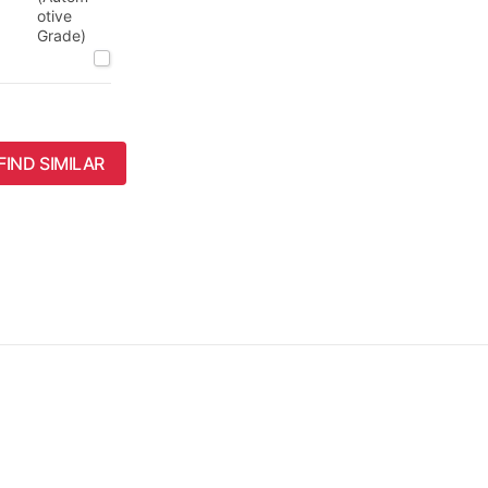
otive
Grade)
FIND SIMILAR