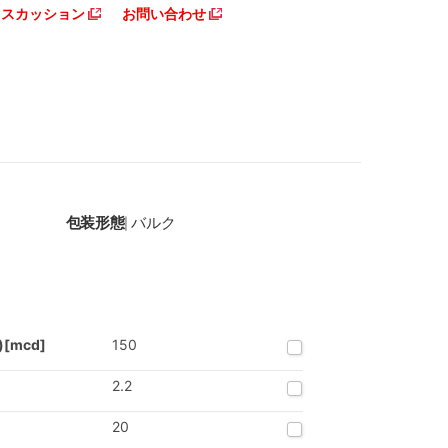
ディスカッション
お問い合わせ
包装形態
バルク
|
.)[mcd]
150
2.2
20