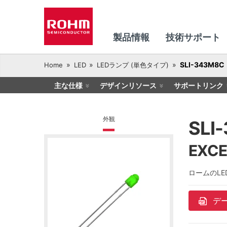
製品情報
技術サポート
SLI-343M8C
Home
LED
LEDランプ (単色タイプ)
主な仕様
デザインリソース
サポートリンク
外観
SLI
EXC
ロームのL
デ