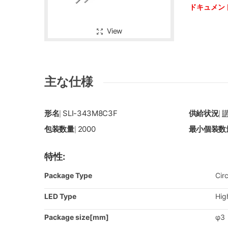
ドキュメン
View
主な仕様
形名
SLI-343M8C3F
供給状況
|
|
包装数量
2000
最小個装数
|
特性:
Package Type
Circ
LED Type
Hig
Package size[mm]
φ3