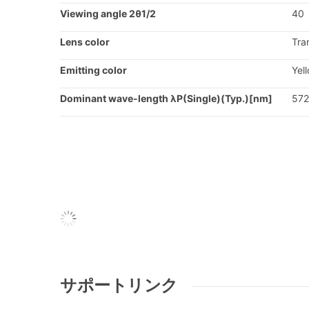
Viewing angle 2θ1/2
40
Lens color
Tra
Emitting color
Yel
Dominant wave-length λP(Single)(Typ.)[nm]
572
サポートリンク