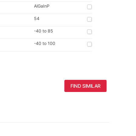
AlGaInP
54
-40 to 85
-40 to 100
FIND SIMILAR