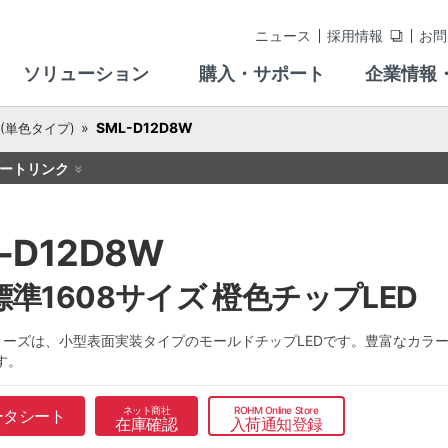
ニュース
採用情報
お問
ソリューション
購入・サポート
企業情報
SML-D12D8W
 (単色タイプ)
ートリンク
-D12D8W
準1608サイズ 橙色チップLED
1シリーズは、小型表面実装タイプのモールドチップLEDです。豊富なカ
す。
ネット商社
ROHM Online Store
ータシート
在庫確認
入荷通知登録