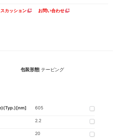
ディスカッション
お問い合わせ
包装形態
テーピング
|
e)(Typ.)[nm]
605
2.2
20