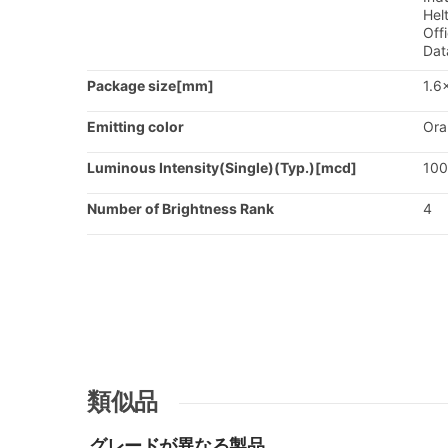
Hel
Off
Dat
Package size[mm]
1.6
Emitting color
Ora
Luminous Intensity(Single)(Typ.)[mcd]
100
Number of Brightness Rank
4
類似品
グレードが異なる製品