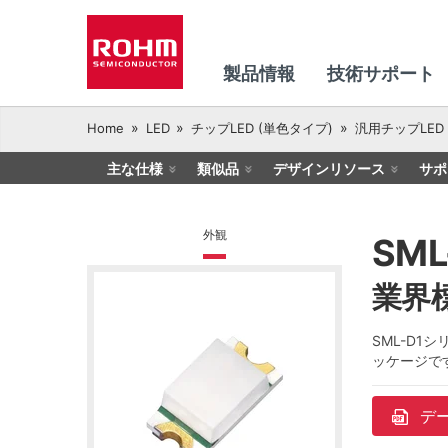
製品情報
技術サポート
Home
LED
チップLED (単色タイプ)
汎用チップLED
主な仕様
類似品
デザインリソース
サポ
外観
SML
業界標
SML-D
ッケージで
デ