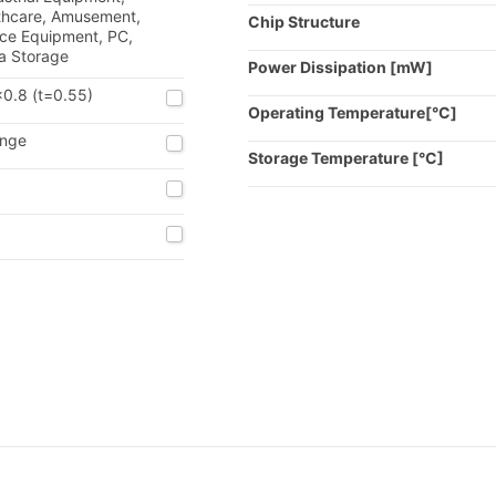
thcare, Amusement,
Chip Structure
ice Equipment, PC,
a Storage
Power Dissipation [mW]
x0.8 (t=0.55)
Operating Temperature[°C]
nge
Storage Temperature [°C]