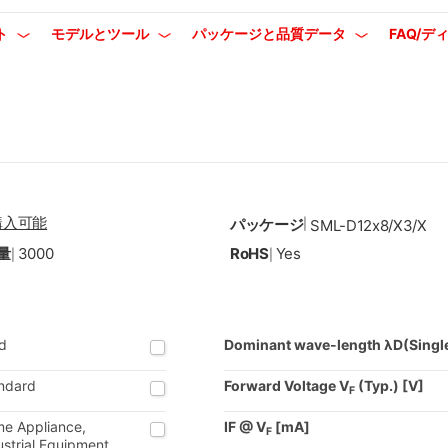
ト
モデルとツール
パッケージと品質データ
FAQ/
購入可能
パッケージ
|
SML-D12x8/x3/x
量
3000
RoHS
Yes
|
|
d
Dominant wave-length λD(Singl
ndard
Forward Voltage V
(Typ.) [V]
F
e Appliance,
IF @ V
[mA]
F
ustrial Equipment,