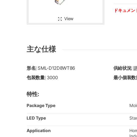
ドキュメン
View
主な仕様
形名
SML-D12D8WT86
供給状況
|
|
包装数量
3000
最小個装数
|
特性:
Package Type
Mol
LED Type
Sta
Application
Hom
Ind