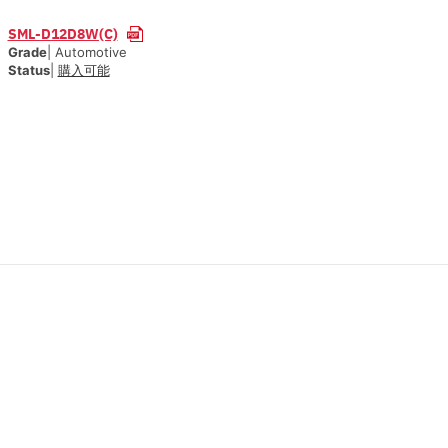
SML-D12D8W(C)
Grade
| Automotive
Status
|
購入可能