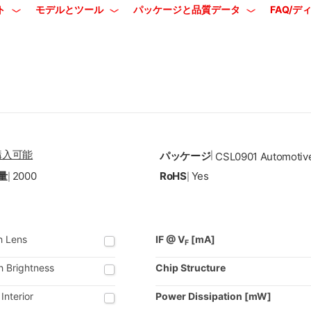
ト
モデルとツール
パッケージと品質データ
FAQ/
購入可能
パッケージ
|
CSL0901 Automotiv
量
2000
RoHS
Yes
|
|
h Lens
IF @ V
[mA]
F
h Brightness
Chip Structure
Interior
Power Dissipation [mW]