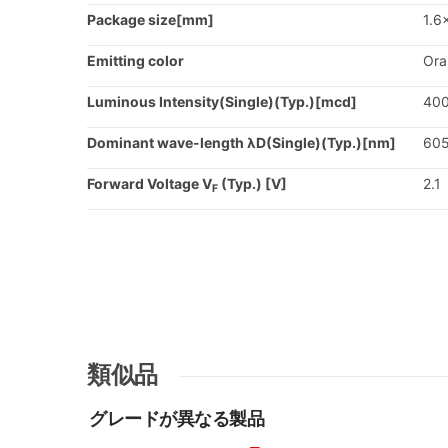
Package size[mm]
1.6
Emitting color
Ora
Luminous Intensity(Single)(Typ.)[mcd]
40
Dominant wave-length λD(Single)(Typ.)[nm]
60
Forward Voltage V
(Typ.) [V]
2.1
F
類似品
グレードが異なる製品