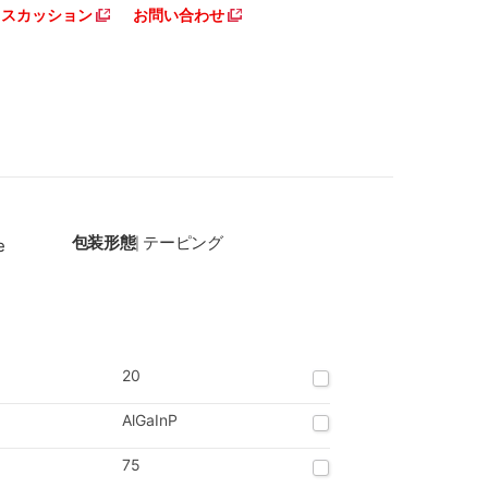
ディスカッション
お問い合わせ
包装形態
テーピング
e
|
20
AlGaInP
75