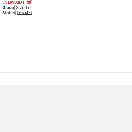
CSL0901DT
Grade
| Standard
Status
|
購入可能