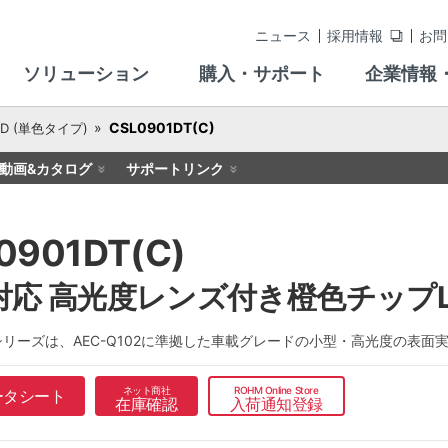
ニュース
採用情報
お問
ソリューション
購入・サポート
企業情報
CSL0901DT(C)
D (単色タイプ)
動画&カタログ
サポートリンク
0901DT(C)
対応 高光度レンズ付き橙色チップL
C)シリーズは、AEC-Q102に準拠した車載グレードの小型・高光度の表面
ネット商社
ROHM Online Store
ータシート
在庫確認
入荷通知登録