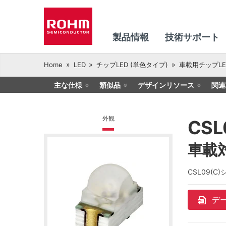
製品情報
技術サポート
Home
LED
チップLED (単色タイプ)
車載用チップLE
主な仕様
類似品
デザインリソース
関連
外観
CSL
車載
CSL09(
デ