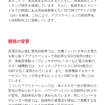
直すことで、電流密度を向上するとともに、導通損失とスイ
ッチング損失を低減しています。さらに、低損失化とトレー
ドオフの関係にある高短絡耐量もTj＝25℃時で7マイクロ秒
（μs）を確保。これにより、アプリケーションの高効率化
と信頼性向上に貢献しています。
開発の背景
高電圧化が進む電気自動車では、主機インバータ等の大電力
を取り扱うアプリケーションで高効率なSiCの採用が進む一
方、車載用電動コンプレッサやHVヒーターなど電力容量の
小さい補機類では、スイッチングデバイスに650V耐圧の
IGBTが広く採用されています。また、産業機器でもモータ
ーやコンプレッサ等を中心にシリコンIGBTが多く用いられ
ています。
こうしたアプリケーションでは、省エネルギー化や筐体の小
型化が求められており、パワーデバイスにも信頼性の向上や
小型化、高効率化が強く求められています。特にインバータ
やヒーター回路では、短絡時の過電流を検知して遮断するま