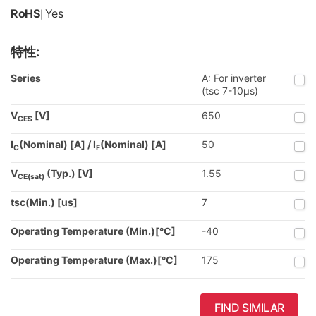
RoHS
Yes
|
特性:
Series
A: For inverter
(tsc 7-10µs)
V
[V]
650
CES
I
(Nominal) [A] / I
(Nominal) [A]
50
C
F
V
(Typ.) [V]
1.55
CE(sat)
tsc(Min.) [us]
7
Operating Temperature (Min.)[°C]
-40
Operating Temperature (Max.)[°C]
175
FIND SIMILAR