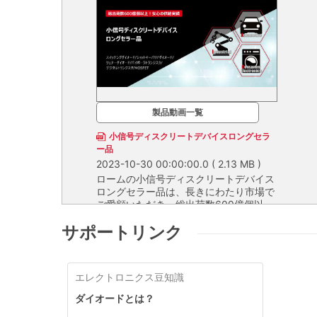
製品動画一覧
小信号ディスクリートデバイスロングセラ
ー品
2023-10-30 00:00:00.0
( 2.13 MB )
ロームの小信号ディスクリートデバイス
ロングセラー品は、長きにわたり市場で
ご愛顧いただき、総出荷数600億個以
上、業界トップクラスの供給実績を誇る
ロームの小信号ディスクリートデバイスロング
サポートリンク
製品です。安定生産・安定供給を実施
セラー品は、長きにわたり市場でご愛顧いただ
し、ライフサイクルの長いアプリケーシ
き、総出荷数600億個以上、業界トップクラス
ョンにも安心して採用可能です。
の供給実績を誇る製品です。安定生産・安定供
給を実施し、ライフサイクルの長いアプリケー
エレクトロニクス豆知識
ションにも安心して採用可能です。
ダイオードとは？