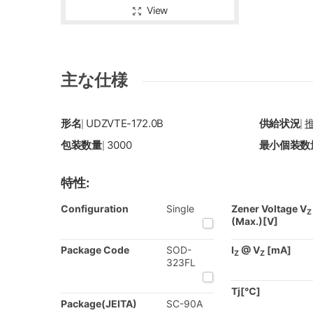
View
主な仕様
形名
UDZVTE-172.0B
供給状況
|
|
包装数量
3000
最小個装数
|
特性:
Configuration
Single
Zener Voltage V
Z
(Max.)[V]
Package Code
SOD-
I
@ V
[mA]
Z
Z
323FL
Tj[℃]
Package(JEITA)
SC-90A