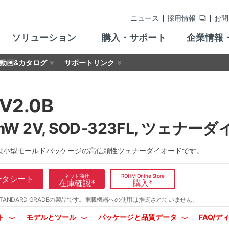
ニュース
採用情報
お問
ソリューション
購入・サポート
企業情報
動画&カタログ
サポートリンク
V2.0B
mW 2V, SOD-323FL, ツェナー
.0Bは小型モールドパッケージの高信頼性ツェナーダイオードです。
ネット商社
ROHM Online Store
ータシート
在庫確認
*
購入
*
TANDARD GRADEの製品です。
車載機器への使用は推奨されていません。
ト
モデルとツール
パッケージと品質データ
FAQ/