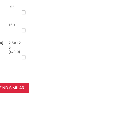
-55
150
m]
2.5x1.2
5
(t=0.9)
FIND SIMILAR