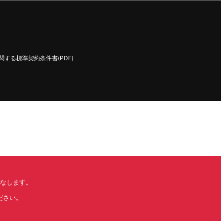
する標準契約条件書(PDF)
みなします。
ださい。