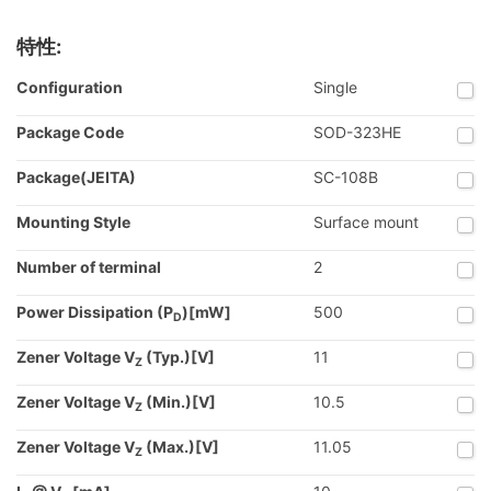
特性:
Configuration
Single
Package Code
SOD-323HE
Package(JEITA)
SC-108B
Mounting Style
Surface mount
Number of terminal
2
Power Dissipation (P
)[mW]
500
D
Zener Voltage V
(Typ.)[V]
11
Z
Zener Voltage V
(Min.)[V]
10.5
Z
Zener Voltage V
(Max.)[V]
11.05
Z