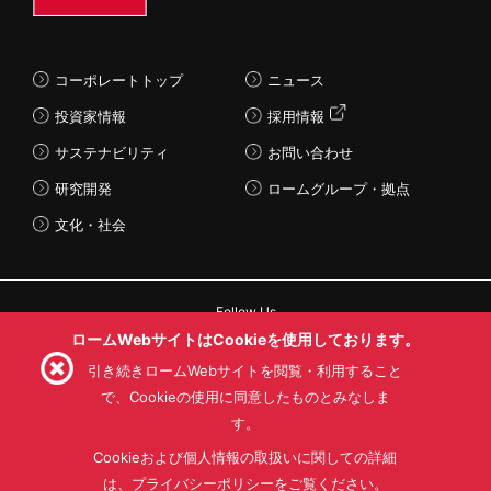
コーポレートトップ
ニュース
投資家情報
採用情報
サステナビリティ
お問い合わせ
研究開発
ロームグループ・拠点
文化・社会
Follow Us
ロームWebサイトはCookieを使用しております。
引き続きロームWebサイトを閲覧・利用すること
で、Cookieの使用に同意したものとみなしま
す。
利用規約
利用目的
SNS利用規約
プライバシーポリシー
サイトマップ
Cookieおよび個人情報の取扱いに関しての詳細
ローム製品の販売に関する標準契約条件書(PDF)
は、プライバシーポリシーをご覧ください。